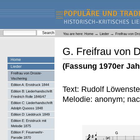
Skip
Skip
to
to
content.
navigation
Liederlexikon
Personal
Search Site
→
→
You are here:
Home
Lieder
Freifrau von Dr
tools
Advanced Search…
G. Freifrau von 
Home
(Fassung 1970er Jah
Lieder
Freifrau von Droste-
Vischering
Edition A: Erstdruck 1844
Text: Rudolf Löwenst
Edition B: Liederhandschrift
Melodie: anonym; nac
Friedrich Rolle 1846/47
Edition C: Liederhandschrift
Adolph Quooss 1848
Edition D: Lieddruck 1849
Edition E: Erstdruck mit
Melodie 1875
Edition F: Feuerwehr-
Parodie 1870