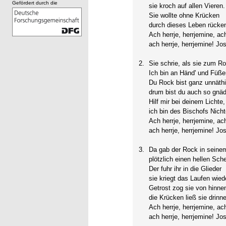
Gefördert durch die
sie kroch auf allen Vieren.
Sie wollte ohne Krücken
durch dieses Leben rücke
Ach herrje, herrjemine, ach
ach herrje, herrjemine! Jo
2.
Sie schrie, als sie zum 
Ich bin an Händ' und Füß
Du Rock bist ganz unnäthi
drum bist du auch so gnäd
Hilf mir bei deinem Lichte,
ich bin des Bischofs Nicht
Ach herrje, herrjemine, ach
ach herrje, herrjemine! Jo
3.
Da gab der Rock in seinem
plötzlich einen hellen Sche
Der fuhr ihr in die Glieder
sie kriegt das Laufen wied
Getrost zog sie von hinne
die Krücken ließ sie drinn
Ach herrje, herrjemine, ach
ach herrje, herrjemine! Jo