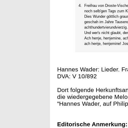
4.
Freifrau von Droste-Vische
noch selb'gen Tags zum K
Dies Wunder göttlich gra
geschah im Jahre Tausen
achthundertvierundvierzig.
Und wer's nicht glaubt, der 
Ach herrje, herrjemine, ach
ach herrje, herrjemine! Jo
Hannes Wader: Lieder. Fr
DVA: V 10/892
Dort folgende Herkunftsan
die wiedergegebene Melod
"Hannes Wader, auf Philip
Editorische Anmerkung: