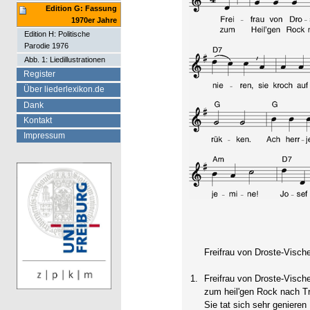
Edition G: Fassung
1970er Jahre
Edition H: Politische
Parodie 1976
Abb. 1: Liedillustrationen
Register
Über liederlexikon.de
Dank
Kontakt
Impressum
Freifrau von Droste-Visch
1.
Freifrau von Droste-Vische
zum heil'gen Rock nach Tri-
Sie tat sich sehr genieren