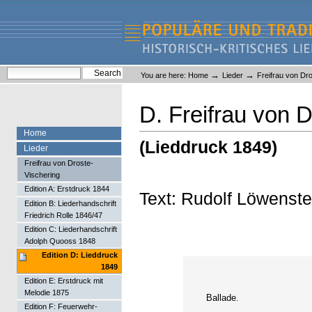
Skip
Skip
to
to
content.
navigation
Liederlexikon
Personal
Search Site
→
→
You are here:
Home
Lieder
Freifrau von Dr
tools
Advanced Search…
D. Freifrau von 
Home
(Lieddruck 1849)
Lieder
Freifrau von Droste-
Vischering
Edition A: Erstdruck 1844
Text: Rudolf Löwenst
Edition B: Liederhandschrift
Friedrich Rolle 1846/47
Edition C: Liederhandschrift
Adolph Quooss 1848
Edition D: Lieddruck
1849
Edition E: Erstdruck mit
Melodie 1875
Ballade.
Edition F: Feuerwehr-