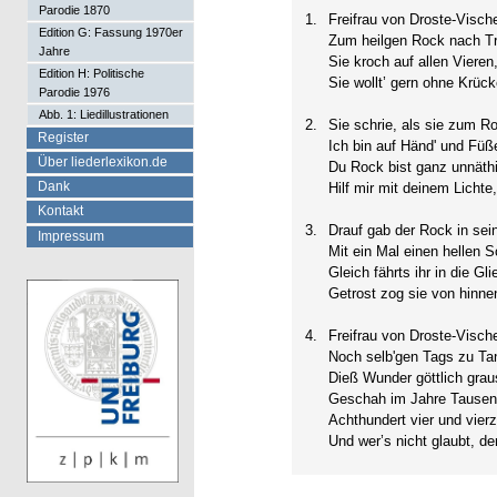
Parodie 1870
1.
Freifrau von Droste-Vische
Edition G: Fassung 1970er
Zum heilgen Rock nach Trier
Jahre
Sie kroch auf allen Vieren
Edition H: Politische
Sie wollt’ gern ohne Krüc
Parodie 1976
Abb. 1: Liedillustrationen
2.
Sie schrie, als sie zum 
Register
Ich bin auf Händ' und Füß
Über liederlexikon.de
Du Rock bist ganz unnäthi
Dank
Hilf mir mit deinem Lichte
Kontakt
3.
Drauf gab der Rock in sei
Impressum
Mit ein Mal einen hellen S
Gleich fährts ihr in die Gl
Getrost zog sie von hinnen
4.
Freifrau von Droste-Vische
Noch selb'gen Tags zu Tan
Dieß Wunder göttlich gra
Geschah im Jahre Tause
Achthundert vier und vierz
Und wer’s nicht glaubt, der 