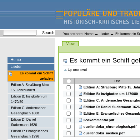
Skip
Skip
to
to
content.
navigation
Liederlexikon
Personal
Search Site
→
→
You are here:
Home
Lieder
Es kommt ein Sc
tools
Advanced Search…
Views
View
Es kommt ein Schiff ge
Home
Lieder
Up one level
Es kommt ein Schiff
geladen
Title
Edition A: Straßburg Mitte
Edition A: Straßburg Mitte 15. Ja
15. Jahrhundert
Edition B: Inzigkofen um 1470/80
Edition B: Inzigkofen um
Edition C: Andernacher Gesangb
1470/80
Edition D: Daniel Sudermann 1626
Edition C: Andernacher
Gesangbuch 1608
Edition E: Evangelisches Gesang
Edition D: Daniel
liedkommentar.pdf
Sudermann 1626
quellendoku_chronologisch.pdf
Edition E: Evangelisches
quellendoku_medien.pdf
Gesangbuch 1996