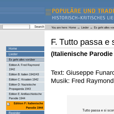
Skip
Skip
to
to
content.
navigation
Liederlexikon
Personal
Search Site
→
→
You are here:
Home
Lieder
Es geht alles vo
tools
Advanced Search…
F. Tutto passa e 
Home
(Italienische Parodie
Lieder
Es geht alles vorüber
Edition A: Fred Raymond
1942
Text: Giuseppe Funar
Edition B: Italien 1942/43
Musik: Fred Raymond
Edition C: Kroatien 1942
Edition D: Nazistische
Propaganda 1943
Edition E: Antifaschistische
Parodie 1944
Edition F: Italienische
Parodie 1944
Tutto passa e si sco
Register