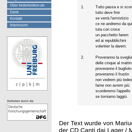
Über liederlexikon.de
1.
Tutto passa e si sco
Dank
tutto deve finir
se verrà l'armistizio
Kontakt
ce ne andremo da qui
Impressum
tuta con croce
un pacchetto farem
ed ai repubblichini
volentier la darem.
2.
Proveranno la svegli
delle cinque al mattin
proveranno il bugliolo
proveranno il frustin
non vedrem più tedes
fame non avrem più
scorderemo l'appello
se torniamo laggiù.
Gefördert durch die
Der Text wurde von Mariucc
der CD Canti dai Lager / 