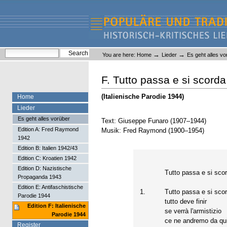
Skip
Skip
to
to
content.
navigation
Liederlexikon
Personal
Search Site
→
→
You are here:
Home
Lieder
Es geht alles vo
tools
Advanced Search…
F. Tutto passa e si scorda
(Italienische Parodie 1944)
Home
Lieder
Es geht alles vorüber
Text: Giuseppe Funaro (1907–1944)
Edition A: Fred Raymond
Musik: Fred Raymond (1900–1954)
1942
Edition B: Italien 1942/43
Edition C: Kroatien 1942
Edition D: Nazistische
Tutto passa e si sco
Propaganda 1943
Edition E: Antifaschistische
1.
Tutto passa e si sco
Parodie 1944
tutto deve finir
Edition F: Italienische
se verrà l'armistizio
Parodie 1944
ce ne andremo da qui
Register