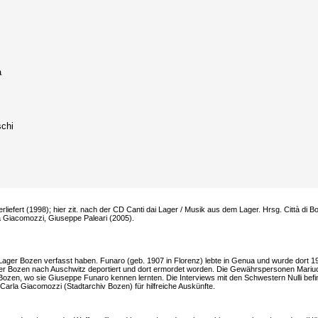
a
chi
liefert (1998); hier zit. nach der CD Canti dai Lager / Musik aus dem Lager. Hrsg. Città di Bo
la Giacomozzi, Giuseppe Paleari (2005).
Lager Bozen verfasst haben. Funaro (geb. 1907 in Florenz) lebte in Genua und wurde dort 1
ger Bozen nach Auschwitz deportiert und dort ermordet worden. Die Gewährspersonen Mariu
 Bozen, wo sie Giuseppe Funaro kennen lernten. Die Interviews mit den Schwestern Nulli befi
arla Giacomozzi (Stadtarchiv Bozen) für hilfreiche Auskünfte.