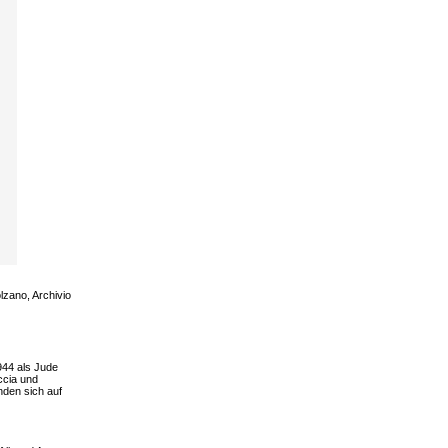
lzano, Archivio
944 als Jude
ccia und
nden sich auf