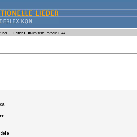
→
rüber
Edition F: Italienische Parodie 1944
rda
rda
della