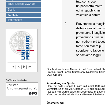
tuta con croce
Über liederlexikon.de
un pacchetto farem
Dank
ed ai repubblichini
Kontakt
volentier la darem.
Impressum
2.
Proveranno la svegli
delle cinque al mattin
proveranno il bugliolo
proveranno il frustin
non vedrem più tedes
fame non avrem più
scorderemo l'appello
se torniamo laggiù.
Der Text wurde von Mariuccia und Rosetta Nulli über
Storico / Stadt Bozen, Stadtarchiv. Redaktion: Car
DVA: CD 680
Gefördert durch die
Anmerkung zur Quelle:
Den Text soll Giuseppe Funaro im Herbst 1944 im 
verhaftet. Er ist am 24. Oktober 1944 aus dem La
Rosetta Nulli waren beide als Deportierte im Lager
Video bei der Gemeinde Nova Milanese. Ich danke C
Übersetzung: