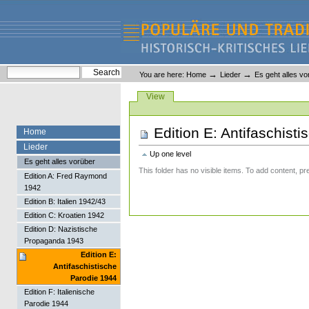
Skip
Skip
to
to
content.
navigation
Liederlexikon
Personal
Search Site
→
→
You are here:
Home
Lieder
Es geht alles vo
tools
Advanced Search…
Views
View
Edition E: Antifaschist
Home
Lieder
Up one level
Es geht alles vorüber
This folder has no visible items. To add content, pr
Edition A: Fred Raymond
1942
Edition B: Italien 1942/43
Edition C: Kroatien 1942
Edition D: Nazistische
Propaganda 1943
Edition E:
Antifaschistische
Parodie 1944
Edition F: Italienische
Parodie 1944