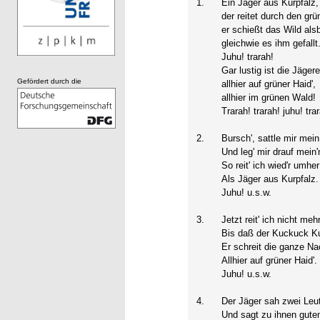
1.
Ein Jäger aus Kurpfalz,
der reitet durch den gr
er schießt das Wild als
gleichwie es ihm gefallt
Juhu! trarah!
Gar lustig ist die Jägere
Gefördert durch die
allhier auf grüner Haid',
allhier im grünen Wald!
Trarah! trarah! juhu! tra
2.
Bursch', sattle mir mein
Und leg' mir drauf mein
So reit' ich wied'r umher
Als Jäger aus Kurpfalz.
Juhu! u.s.w.
3.
Jetzt reit' ich nicht meh
Bis daß der Kuckuck Ku
Er schreit die ganze Na
Allhier auf grüner Haid'.
Juhu! u.s.w.
4.
Der Jäger sah zwei Leut
Und sagt zu ihnen gute