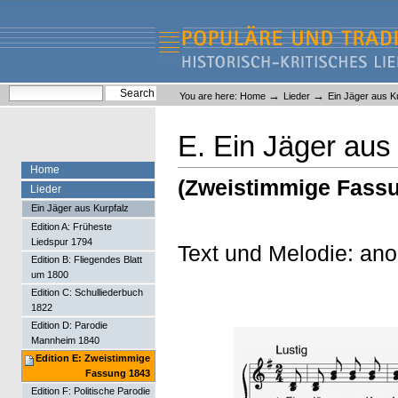
Skip
Skip
to
to
content.
navigation
Liederlexikon
Personal
Search Site
→
→
You are here:
Home
Lieder
Ein Jäger aus K
tools
Advanced Search…
E. Ein Jäger aus
Home
(Zweistimmige Fassu
Lieder
Ein Jäger aus Kurpfalz
Edition A: Früheste
Liedspur 1794
Text und Melodie: an
Edition B: Fliegendes Blatt
um 1800
Edition C: Schulliederbuch
1822
Edition D: Parodie
Mannheim 1840
Edition E: Zweistimmige
Fassung 1843
Edition F: Politische Parodie