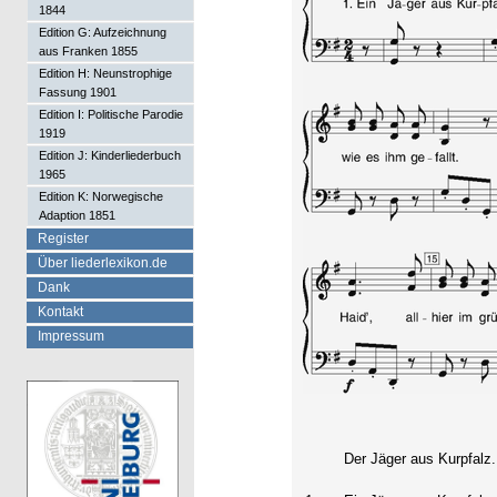
1844
Edition G: Aufzeichnung
aus Franken 1855
Edition H: Neunstrophige
Fassung 1901
Edition I: Politische Parodie
1919
Edition J: Kinderliederbuch
1965
Edition K: Norwegische
Adaption 1851
Register
Über liederlexikon.de
Dank
Kontakt
Impressum
Der Jäger aus Kurpfalz.