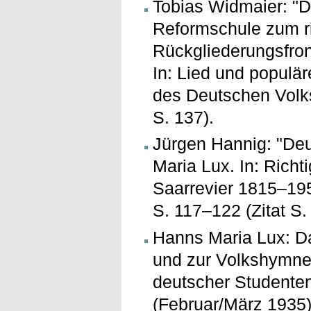
Tobias Widmaier: "D
Reformschule zum ri
Rückgliederungsfron
In: Lied und populä
des Deutschen Volks
S. 137).
Jürgen Hannig: "Deu
Maria Lux. In: Rich
Saarrevier 1815–195
S. 117–122 (Zitat S.
Hanns Maria Lux: Da
und zur Volkshymne 
deutscher Studenten
(Februar/März 1935),