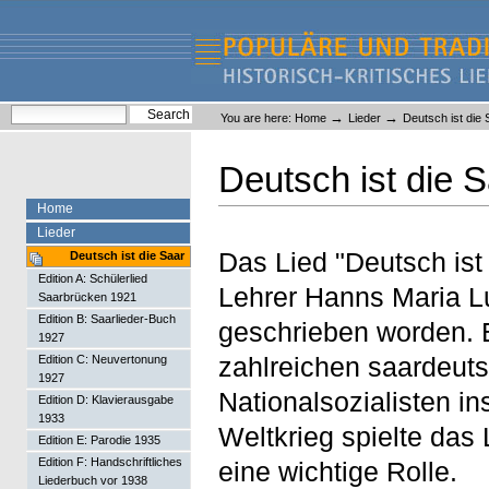
Skip
Skip
to
to
content.
navigation
Liederlexikon
Personal
Search Site
→
→
You are here:
Home
Lieder
Deutsch ist die 
tools
Advanced Search…
Deutsch ist die 
Home
Lieder
Das Lied "Deutsch ist
Deutsch ist die Saar
Edition A: Schülerlied
Lehrer Hanns Maria Lu
Saarbrücken 1921
Edition B: Saarlieder-Buch
geschrieben worden. 
1927
zahlreichen saardeut
Edition C: Neuvertonung
1927
Nationalsozialisten i
Edition D: Klavierausgabe
1933
Weltkrieg spielte das
Edition E: Parodie 1935
Edition F: Handschriftliches
eine wichtige Rolle.
Liederbuch vor 1938