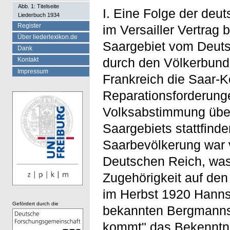
Abb. 1: Titelseite
I. Eine Folge der deu
Liederbuch 1934
Register
im Versailler Vertrag
Über liederlexikon.de
Saargebiet vom Deuts
Dank
durch den Völkerbund 
Kontakt
Impressum
Frankreich die Saar-
Reparationsforderunge
Volksabstimmung über
Saargebiets stattfinde
Saarbevölkerung war 
Deutschen Reich, was
Zugehörigkeit auf den 
im Herbst 1920 Hanns
Gefördert durch die
bekannten Bergmanns
kommt
" das Bekenntni