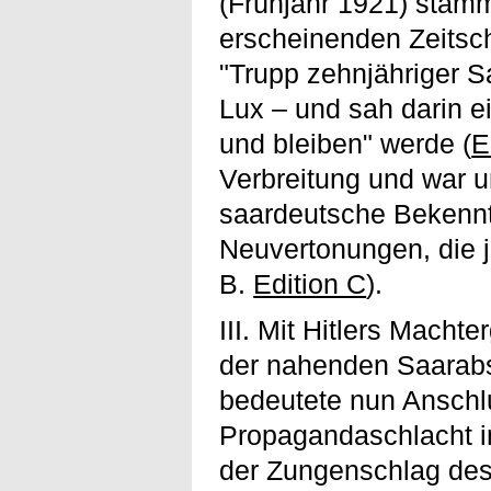
(Frühjahr 1921) stamm
erscheinenden Zeitsch
"Trupp zehnjähriger S
Lux – und sah darin e
und bleiben" werde (
E
Verbreitung und war 
saardeutsche Bekennt
Neuvertonungen, die 
B.
Edition C
).
III. Mit Hitlers Macht
der nahenden Saarab
bedeutete nun Anschl
Propagandaschlacht i
der Zungenschlag des 