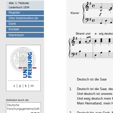
Abb. 1: Titelseite
Liederbuch 1934
Register
Über liederlexikon.de
Dank
Kontakt
Impressum
Deutsch ist die Saar
1.
Deutsch ist die Saar, d
Und deutsch ist unseres
Und ewig deutsch mein 
Gefördert durch die
Mein Heimatland, mein 
2.
Deutsch bis zum Grab, 