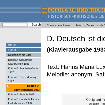
Skip
Skip
to
to
content.
navigation
Liederlexikon
Personal
Search Site
→
→
You are here:
Home
Lieder
Deutsch ist die 
tools
Advanced Search…
D. Deutsch ist di
Home
(Klavierausgabe 193
Lieder
Deutsch ist die Saar
Edition A: Schülerlied
Saarbrücken 1921
Text: Hanns Maria Lu
Edition B: Saarlieder-Buch
Melodie: anonym, Sat
1927
Edition C: Neuvertonung
1927
Edition D:
Klavierausgabe 1933
Edition E: Parodie 1935
Edition F: Handschriftliches
Liederbuch vor 1938