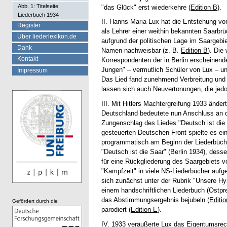
Abb. 1: Titelseite
"das Glück" erst wiederkehre (
Edition B
).
Liederbuch 1934
II. Hanns Maria Lux hat die Entstehung von
Register
als Lehrer einer weithin bekannten Saarbr
Über liederlexikon.de
aufgrund der politischen Lage im Saargebi
Dank
Namen nachweisbar (z. B.
Edition B
). Die
Kontakt
Korrespondenten der in Berlin erscheinende
Jungen" – vermutlich Schüler von Lux – un
Impressum
Das Lied fand zunehmend Verbreitung und
lassen sich auch Neuvertonungen, die jed
III. Mit Hitlers Machtergreifung 1933 änd
Deutschland bedeutete nun Anschluss an d
Zungenschlag des Liedes "Deutsch ist die 
gesteuerten Deutschen Front spielte es ei
programmatisch am Beginn der Liederbüche
"Deutsch ist die Saar" (Berlin 1934), desse
für eine Rückgliederung des Saargebiets v
"Kampfzeit" in viele NS-Liederbücher aufg
sich zunächst unter der Rubrik "Unsere Hy
einem handschriftlichen Liederbuch (Ostpre
das Abstimmungsergebnis bejubeln (
Editio
Gefördert durch die
parodiert (
Edition E
).
IV. 1933 veräußerte Lux das Eigentumsrech