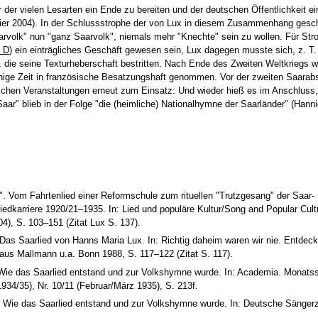
der vielen Lesarten ein Ende zu bereiten und der deutschen Öffentlichkeit ei
ier 2004). In der Schlussstrophe der von Lux in diesem Zusammenhang gesc
arvolk" nun "ganz Saarvolk", niemals mehr "Knechte" sein zu wollen. Für St
n D
) ein einträgliches Geschäft gewesen sein, Lux dagegen musste sich, z. T
, die seine Texturheberschaft bestritten. Nach Ende des Zweiten Weltkriegs 
einige Zeit in französische Besatzungshaft genommen. Vor der zweiten Saara
ischen Veranstaltungen erneut zum Einsatz: Und wieder hieß es im Anschluss,
ar" blieb in der Folge "die (heimliche) Nationalhymne der Saarländer" (Hanni
". Vom Fahrtenlied einer Reformschule zum rituellen "Trutzgesang" der Saar-
Liedkarriere 1920/21–1935. In: Lied und populäre Kultur/Song and Popular Cul
4), S. 103–151 (Zitat Lux S. 137).
 Das Saarlied von Hanns Maria Lux. In: Richtig daheim waren wir nie. Entdec
aus Mallmann u.a. Bonn 1988, S. 117–122 (Zitat S. 117).
Wie das Saarlied entstand und zur Volkshymne wurde. In: Academia. Monatss
34/35), Nr. 10/11 (Februar/März 1935), S. 213f.
. Wie das Saarlied entstand und zur Volkshymne wurde. In: Deutsche Sänger