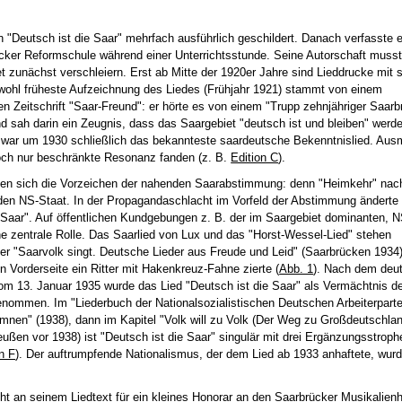
 "Deutsch ist die Saar" mehrfach ausführlich geschildert. Danach verfasste e
ücker Reformschule während einer Unterrichtsstunde. Seine Autorschaft muss
et zunächst verschleiern. Erst ab Mitte der 1920er Jahre sind Lieddrucke mit
 wohl früheste Aufzeichnung des Liedes (Frühjahr 1921) stammt von einem
n Zeitschrift "Saar-Freund": er hörte es von einem "Trupp zehnjähriger Saarb
d sah darin ein Zeugnis, dass das Saargebiet "deutsch ist und bleiben" werde
 war um 1930 schließlich das bekannteste saardeutsche Bekenntnislied. Au
och nur beschränkte Resonanz fanden (z. B.
Edition C
).
erten sich die Vorzeichen der nahenden Saarabstimmung: denn "Heimkehr" nac
en NS-Staat. In der Propagandaschlacht im Vorfeld der Abstimmung änderte 
Saar". Auf öffentlichen Kundgebungen z. B. der im Saargebiet dominanten, N
ne zentrale Rolle. Das Saarlied von Lux und das "Horst-Wessel-Lied" stehen
r "Saarvolk singt. Deutsche Lieder aus Freude und Leid" (Saarbrücken 1934
n Vorderseite ein Ritter mit Hakenkreuz-Fahne zierte (
Abb. 1
). Nach dem deu
om 13. Januar 1935 wurde das Lied "Deutsch ist die Saar" als Vermächtnis d
enommen. Im "Liederbuch der Nationalsozialistischen Deutschen Arbeiterpartei
mnen" (1938), dann im Kapitel "Volk will zu Volk (Der Weg zu Großdeutschland
ußen vor 1938) ist "Deutsch ist die Saar" singulär mit drei Ergänzungsstrophe
n F
). Der auftrumpfende Nationalismus, der dem Lied ab 1933 anhaftete, wur
t an seinem Liedtext für ein kleines Honorar an den Saarbrücker Musikalienh