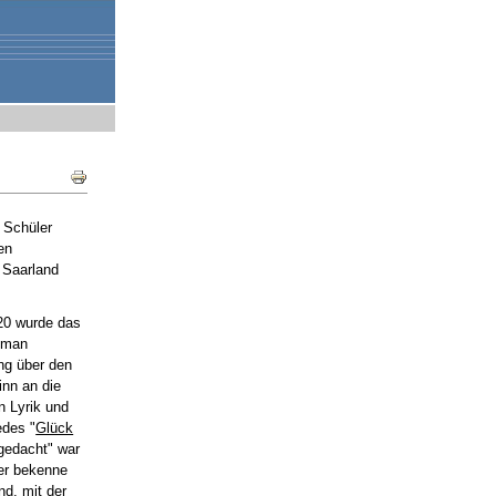
Document
Actions
 Schüler
en
m Saarland
920 wurde das
e man
ng über den
inn an die
n Lyrik und
edes "
Glück
 gedacht" war
ber bekenne
nd, mit der