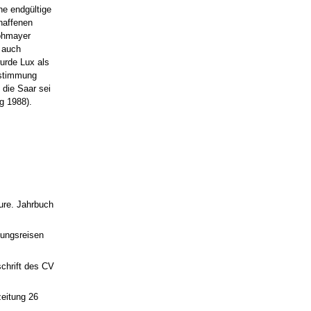
ne endgültige
haffenen
rohmayer
. auch
wurde Lux als
bstimmung
 die Saar sei
g 1988).
ture. Jahrbuch
kungsreisen
chrift des CV
zeitung 26