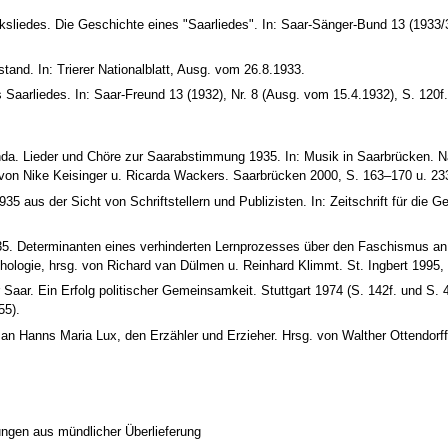
liedes. Die Geschichte eines "Saarliedes". In: Saar-Sänger-Bund 13 (1933/3
tand. In: Trierer Nationalblatt, Ausg. vom 26.8.1933.
Saarliedes. In: Saar-Freund 13 (1932), Nr. 8 (Ausg. vom 15.4.1932), S. 120f.
a. Lieder und Chöre zur Saarabstimmung 1935. In: Musik in Saarbrücken. 
 von Nike Keisinger u. Ricarda Wackers. Saarbrücken 2000, S. 163–170 u. 233
 aus der Sicht von Schriftstellern und Publizisten. In: Zeitschrift für die G
5. Determinanten eines verhinderten Lernprozesses über den Faschismus an
hologie, hrsg. von Richard van Dülmen u. Reinhard Klimmt. St. Ingbert 1995,
Saar. Ein Erfolg politischer Gemeinsamkeit. Stuttgart 1974 (S. 142f. und S. 
55).
an Hanns Maria Lux, den Erzähler und Erzieher. Hrsg. von Walther Ottendorf
ngen aus mündlicher Überlieferung