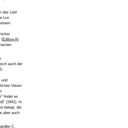
r das Lied
te Lux
 seinem
rücker
 (
Edition A
).
smachen
h
sich auch der
S-
) und
tlichen Votum
er
" findet es
)" (1941). In
n belegt, die
de aber auch
ändler C.