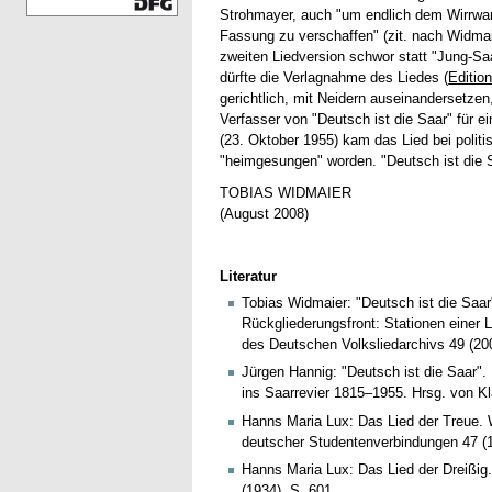
Strohmayer, auch "um endlich dem Wirrwar 
Fassung zu verschaffen" (zit. nach Widma
zweiten Liedversion schwor statt "Jung-Sa
dürfte die Verlagnahme des Liedes (
Editio
gerichtlich, mit Neidern auseinandersetzen
Verfasser von "Deutsch ist die Saar" für 
(23. Oktober 1955) kam das Lied bei polit
"heimgesungen" worden. "Deutsch ist die Sa
TOBIAS WIDMAIER
(August 2008)
Literatur
Tobias Widmaier: "Deutsch ist die Saar
Rückgliederungsfront: Stationen einer 
des Deutschen Volksliedarchivs 49 (200
Jürgen Hannig: "Deutsch ist die Saar".
ins Saarrevier 1815–1955. Hrsg. von Kl
Hanns Maria Lux: Das Lied der Treue. 
deutscher Studentenverbindungen 47 (19
Hanns Maria Lux: Das Lied der Dreißig
(1934), S. 601.