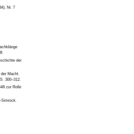
4), Nr. 7
Nachklänge
f.
eschichte der
 der Macht.
 S. 300–312.
448 zur Rolle
f-Simrock.