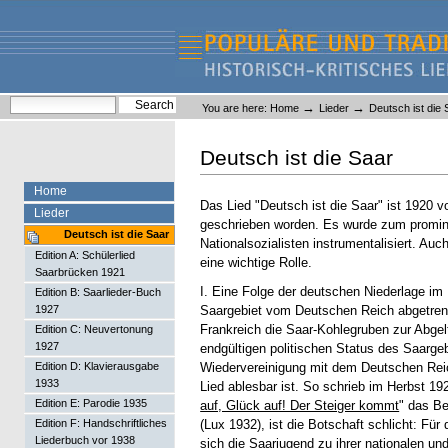
Skip
Skip
to
to
content.
navigation
Liederlexikon
Personal
Search Site
→
→
You are here:
Home
Lieder
Deutsch ist die 
tools
Advanced Search…
Deutsch ist die Saar
Home
Das Lied "Deutsch ist die Saar" ist 1920 
Lieder
geschrieben worden. Es wurde zum promin
Deutsch ist die Saar
Nationalsozialisten instrumentalisiert. Au
Edition A: Schülerlied
eine wichtige Rolle.
Saarbrücken 1921
I. Eine Folge der deutschen Niederlage im
Edition B: Saarlieder-Buch
Saargebiet vom Deutschen Reich abgetrenn
1927
Frankreich die Saar-Kohlegruben zur Abge
Edition C: Neuvertonung
1927
endgültigen politischen Status des Saargeb
Wiedervereinigung mit dem Deutschen Reic
Edition D: Klavierausgabe
1933
Lied ablesbar ist. So schrieb im Herbst 
Edition E: Parodie 1935
auf, Glück auf! Der Steiger kommt
" das Be
(Lux 1932), ist die Botschaft schlicht: F
Edition F: Handschriftliches
Liederbuch vor 1938
sich die Saarjugend zu ihrer nationalen un