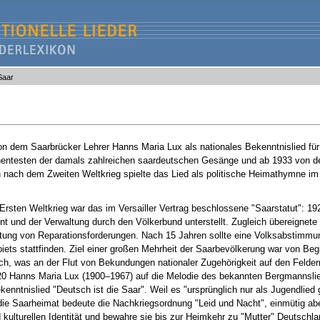
Saar
von dem Saarbrücker Lehrer Hanns Maria Lux als nationales Bekenntnislied für
entesten der damals zahlreichen saardeutschen Gesänge und ab 1933 von d
ch nach dem Zweiten Weltkrieg spielte das Lied als politische Heimathymne i
 Ersten Weltkrieg war das im Versailler Vertrag beschlossene "Saarstatut": 1
t und der Verwaltung durch den Völkerbund unterstellt. Zugleich übereignet
ltung von Reparationsforderungen. Nach 15 Jahren sollte eine Volksabstimmu
iets stattfinden. Ziel einer großen Mehrheit der Saarbevölkerung war von Beg
h, was an der Flut von Bekundungen nationaler Zugehörigkeit auf den Felder
1920 Hanns Maria Lux (1900–1967) auf die Melodie des bekannten Bergmannsli
kenntnislied "Deutsch ist die Saar". Weil es "ursprünglich nur als Jugendlied
ür die Saarheimat bedeute die Nachkriegsordnung "Leid und Nacht", einmütig a
d kulturellen Identität und bewahre sie bis zur Heimkehr zu "Mutter" Deutschla