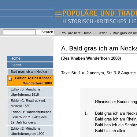
Skip
Skip
to
to
content.
navigation
Liederlexikon
Personal
Search Site
→
→
You are here:
Home
Lieder
Bald gras ich a
tools
Advanced Search…
A. Bald gras ich am Neck
(Des Knaben Wunderhorn 1808)
Home
Lieder
Bald gras ich am Neckar
Text: Str. 1 u. 2 anonym, Str. 3–8 August
Edition A: Des Knaben
Wunderhorn 1808
Edition B: Mündliche
Überlieferung 1818
Edition C: Erstdruck mit
Rheinischer Bundesring
Melodie 1830
Edition D: Handschriftliches
1.
Bald gras ich am Necka
Liederbuch 2. Hälfte des
Bald gras ich am Rhein
19. Jahrhunderts
Bald hab ich ein Schätz
Edition E: Mündliche
Bald bin ich allein.
Überlieferung um 1900