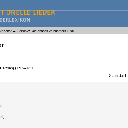
→
m Neckar
Edition A: Des Knaben Wunderhorn 1808
ar
e Pattberg (1769–1850)
Scan der E
.
r,
,
el,