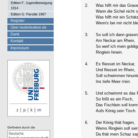
Edition F: Jugendbewegung
2.
Was hilft mir das Gras
1914
Wann die Sichel nicht s
Edition G: Parodie 1967
Was hilft mir ein Schätz
Register
Wenn's bei mir nicht blei
Über liederlexikon.de
Dank
3.
So soll ich dann grasen
Am Neckar am Rhein,
Kontakt
So werf ich mein goldig
Impressum
Ringlein hinein.
4.
Es fliesset im Neckar,
Und fliesset im Rhein,
Soll schwimmen hinunt
Ins tiefe Meer n'ein.
5.
Und schwimmt es das R
So frißt es ein Fisch,
Das Fischlein soll ko
Aufs König sein Tisch.
6.
Der König thät fragen,
Gefördert durch die
Wems Ringlein soll sei
Da thät mein Schaz sa