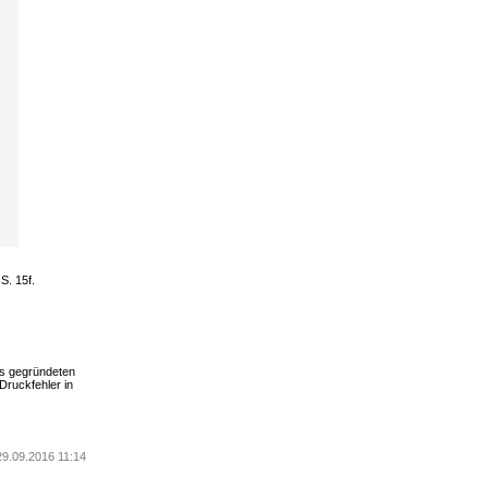
S. 15f.
ns gegründeten
 Druckfehler in
29.09.2016 11:14