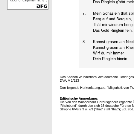
Das Ringlein g'hört mei
7.
Mein Schäzlein thät spr
Berg auf und Berg ein,
Thät mir wiedrum bring
Das Gold Ringlein fein.
8.
Kannst grasen am Neck
Kannst grasen am Rhei
Wirf du mir immer
Dein Ringlein hinein.
Des Knaben Wunderhorn. Alte deutsche Lieder gesa
DVA: V 1/323
Dort folgende Herkunftsangabe: "Mitgetheilt von Fr
Editorische Anmerkung:
Die von den Wunderhorn-Herausgebern ergänzte Übe
'Rheinbund', durch den sich 16 deutsche Fürsten f
Strophe 6/Vers 3 u. 7/3 ("thät" statt "that"); vgl. ebd.