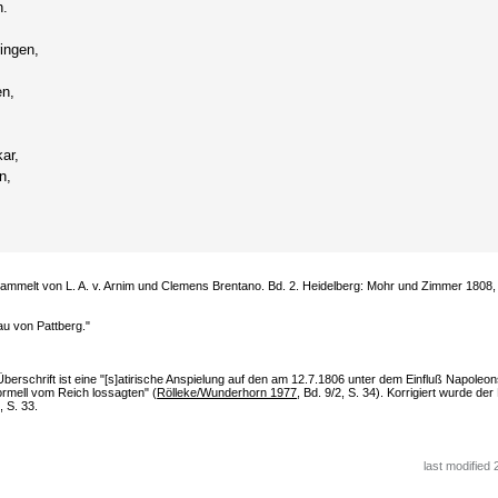
n.
ingen,
en,
ar,
n,
mmelt von L. A. v. Arnim und Clemens Brentano. Bd. 2. Heidelberg: Mohr und Zimmer 1808, 
au von Pattberg."
rschrift ist eine "[s]atirische Anspielung auf den am 12.7.1806 unter dem Einfluß Napoleo
ormell vom Reich lossagten" (
Rölleke/Wunderhorn 1977
, Bd. 9/2, S. 34). Korrigiert wurde der
, S. 33.
last modified