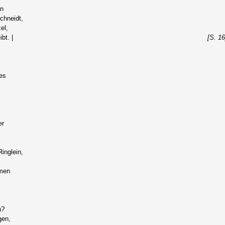
en
chneidt,
el,
bt. |
[S. 16
es
er
inglein,
mmen
n?
gen,