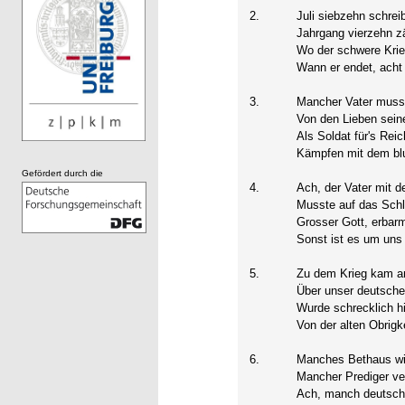
2.
Juli siebzehn schrei
Jahrgang vierzehn z
Wo der schwere Kri
Wann er endet, ach
3.
Mancher Vater muss
Von den Lieben seine
Als Soldat für's Reic
Kämpfen mit dem blu
Gefördert durch die
4.
Ach, der Vater mit 
Musste auf das Schl
Grosser Gott, erbarm
Sonst ist es um uns
5.
Zu dem Krieg kam a
Über unser deutsche
Wurde schrecklich hi
Von der alten Obrigke
6.
Manches Bethaus wi
Mancher Prediger ve
Ach, manch deutsche