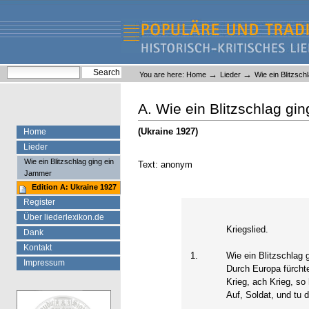
Skip
Skip
to
to
content.
navigation
Liederlexikon
Personal
Search Site
→
→
You are here:
Home
Lieder
Wie ein Blitzsch
tools
Advanced Search…
A. Wie ein Blitzschlag gi
(Ukraine 1927)
Home
Lieder
Wie ein Blitzschlag ging ein
Text: anonym
Jammer
Edition A: Ukraine 1927
Register
Über liederlexikon.de
Kriegslied.
Dank
Kontakt
1.
Wie ein Blitzschlag
Impressum
Durch Europa fürchte
Krieg, ach Krieg, so 
Auf, Soldat, und tu d