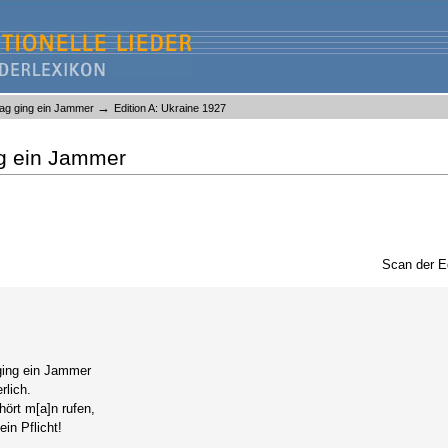
→
lag ging ein Jammer
Edition A: Ukraine 1927
ng ein Jammer
Scan der E
 ging ein Jammer
rlich.
hört m[a]n rufen,
ein Pflicht!