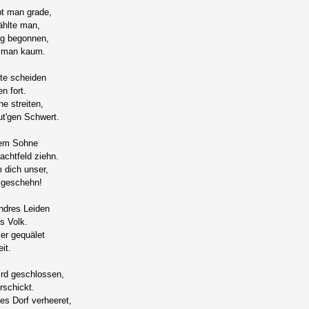
bt man grade,
ählte man,
eg begonnen,
t man kaum.
te scheiden
n fort.
he streiten,
t'gen Schwert.
dem Sohne
achtfeld ziehn.
 dich unser,
 geschehn!
ndres Leiden
s Volk.
er gequälet
it.
rd geschlossen,
rschickt.
s Dorf verheeret,