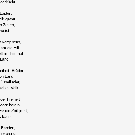
gedrückt.
 Leiden,
lk getreu.
n Zeiten,
rweist.
ht vergebens,
kam die Hilf
tt im Himmel
Land.
eiheit, Brüder!
en Land.
Jubellieder,
sches Volk!
der Freiheit
ärz herein.
r die Zeit jetzt,
's kaum.
n Banden,
gesprengt.