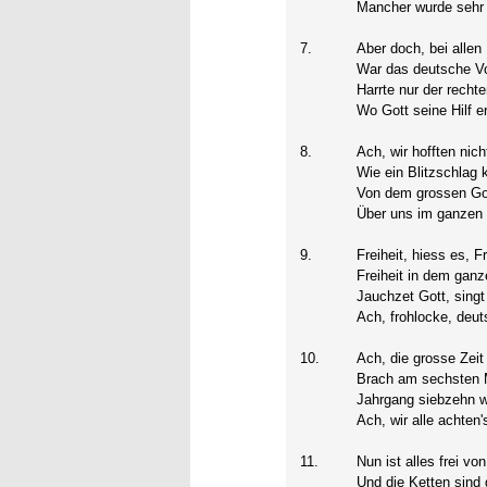
Mancher wurde sehr 
7.
Aber doch, bei allen
War das deutsche Vo
Harrte nur der rechte
Wo Gott seine Hilf e
8.
Ach, wir hofften nic
Wie ein Blitzschlag 
Von dem grossen Go
Über uns im ganzen 
9.
Freiheit, hiess es, Fr
Freiheit in dem ganz
Jauchzet Gott, singt 
Ach, frohlocke, deut
10.
Ach, die grosse Zeit 
Brach am sechsten M
Jahrgang siebzehn wa
Ach, wir alle achten
11.
Nun ist alles frei vo
Und die Ketten sind 