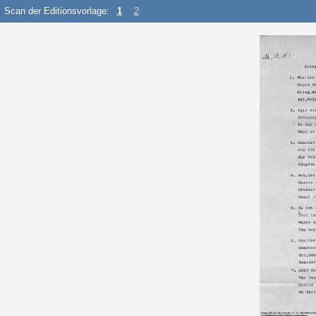
Scan der Editionsvorlage:
1
2