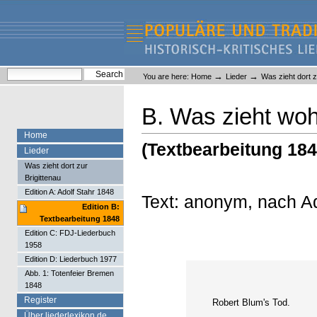
Skip
Skip
to
to
content.
navigation
Liederlexikon
Personal
Search Site
→
→
You are here:
Home
Lieder
Was zieht dort z
tools
Advanced Search…
B. Was zieht wohl
Home
(Textbearbeitung 184
Lieder
Was zieht dort zur
Brigittenau
Edition A: Adolf Stahr 1848
Text: anonym, nach A
Edition B:
Textbearbeitung 1848
Edition C: FDJ-Liederbuch
1958
Edition D: Liederbuch 1977
Abb. 1: Totenfeier Bremen
1848
Register
Robert Blum's Tod.
Über liederlexikon.de