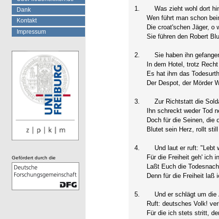
1.
Was zieht wohl dort hin
Dank
Wen führt man schon bei
Kontakt
Die croat'schen Jäger, o 
Impressum
Sie führen den Robert Bl
2.
Sie haben ihn gefang
In dem Hotel, trotz Rech
Es hat ihm das Todesurth
Der Despot, der Mörder W
3.
Zur Richtstatt die Solda
Ihn schreckt weder Tod 
Doch für die Seinen, die
Blutet sein Herz, rollt sti
4.
Und laut er ruft: "Lebt w
Für die Freiheit geh' ich 
Gefördert durch die
Laßt Euch die Todesnachr
Denn für die Freiheit laß 
5.
Und er schlägt um die 
Ruft: deutsches Volk! ver
Für die ich stets stritt, d