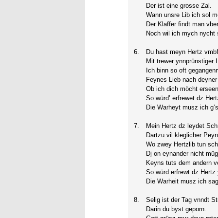
Der ist eine grosse Zal.
Wann unsre Lib ich sol 
Der Klaffer findt man vbe
Noch wil ich mych nycht 
6.
Du hast meyn Hertz vmb
Mit trewer ynnprünstiger 
Ich binn so oft gegangen
Feynes Lieb nach deyner
Ob ich dich möcht ersee
So würd’ erfrewet dz Hert
Die Warheyt musz ich g’s
7.
Mein Hertz dz leydet Sc
Dartzu vil kleglicher Peyn
Wo zwey Hertzlib tun sch
Dj on eynander nicht mü
Keyns tuts dem andern v
So würd erfrewt dz Hertz 
Die Warheit musz ich sag
8.
Selig ist der Tag vnndt S
Darin du byst geporn.