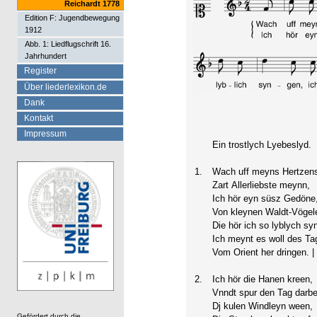
Reichardt 1778
Edition F: Jugendbewegung
1912
Abb. 1: Liedflugschrift 16.
Jahrhundert
Register
Über liederlexikon.de
Dank
Kontakt
Impressum
Ein trostlych Lyebeslyd.
1.
Wach uff meyns Hertzen
Zart Allerliebste meynn,
Ich hör eyn süsz Gedöne
Von kleynen Waldt-Vögel
Die hör ich so lyblych sy
Ich meynt es woll des Ta
Vom Orient her dringen. |
2.
Ich hör die Hanen kreen,
Vnndt spur den Tag darbe
Dj kulen Windleyn ween,
Gefördert durch die