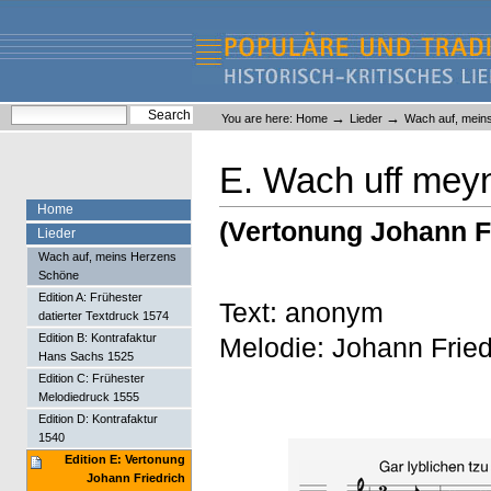
Skip
Skip
to
to
content.
navigation
Liederlexikon
Personal
Search Site
→
→
You are here:
Home
Lieder
Wach auf, mein
tools
Advanced Search…
E. Wach uff mey
Home
(Vertonung Johann F
Lieder
Wach auf, meins Herzens
Schöne
Edition A: Frühester
Text: anonym
datierter Textdruck 1574
Edition B: Kontrafaktur
Melodie: Johann Frie
Hans Sachs 1525
Edition C: Frühester
Melodiedruck 1555
Edition D: Kontrafaktur
1540
Edition E: Vertonung
Johann Friedrich