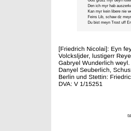
Gott grüsz myr deyn rot
Den ich myr hab auszerk
Kan myr kein libere nie w
Feins Lib, schaw dz meyn
Du bist meyn Trost uff E
[Friedrich Nicolai]: Eyn f
Volcksljder, lustigerr Re
Gabryel Wunderlich weyl
Danyel Seuberlich, Schus
Berlin und Stettin: Friedric
DVA: V 1/15251
n