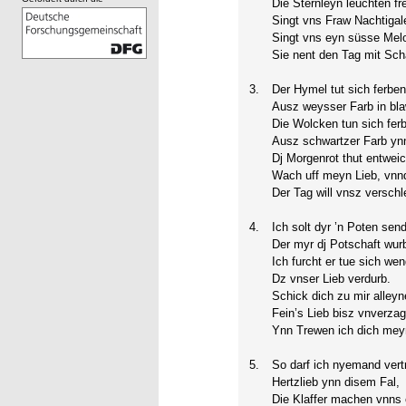
Die Sternleyn leuchten fre
Singt vns Fraw Nachtigal
Singt vns eyn süsse Melo
Sie nent den Tag mit Scha
3.
Der Hymel tut sich ferbe
Ausz weysser Farb in bl
Die Wolcken tun sich fer
Ausz schwartzer Farb yn
Dj Morgenrot thut entwei
Wach uff meyn Lieb, vnn
Der Tag will vnsz verschl
4.
Ich solt dyr ’n Poten sen
Der myr dj Potschaft wur
Ich furcht er tue sich we
Dz vnser Lieb verdurb.
Schick dich zu mir alleyn
Fein’s Lieb bisz vnverzagt
Ynn Trewen ich dich mey
5.
So darf ich nyemand ver
Hertzlieb ynn disem Fal,
Die Klaffer machen vnns