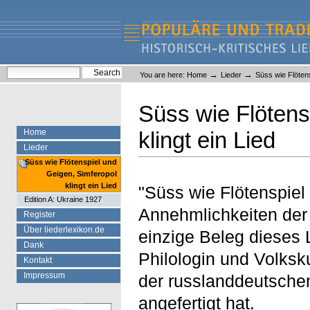
Skip
Skip
to
to
content.
navigation
Liederlexikon
Personal
Search Site
→
→
You are here:
Home
Lieder
Süss wie Flötens
tools
Advanced Search…
Süss wie Flötens
Home
klingt ein Lied
Lieder
Süss wie Flötenspiel und
Geigen, Simferopol
klingt ein Lied
"Süss wie Flötenspiel 
Edition A: Ukraine 1927
Annehmlichkeiten der 
Register
Über liederlexikon.de
einzige Beleg dieses 
Dank
Philologin und Volksk
Kontakt
Impressum
der russlanddeutschen
angefertigt hat.