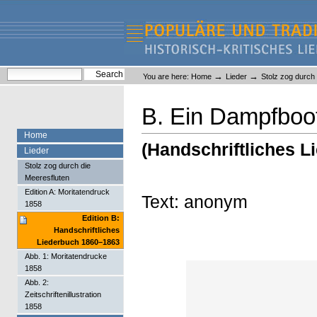
Skip
Skip
to
to
content.
navigation
Liederlexikon
Personal
Search Site
→
→
You are here:
Home
Lieder
Stolz zog durch
tools
Advanced Search…
B. Ein Dampfboo
Home
(Handschriftliches 
Lieder
Stolz zog durch die
Meeresfluten
Edition A: Moritatendruck
Text: anonym
1858
Edition B:
Handschriftliches
Liederbuch 1860–1863
Abb. 1: Moritatendrucke
1858
Abb. 2:
Zeitschriftenillustration
1858