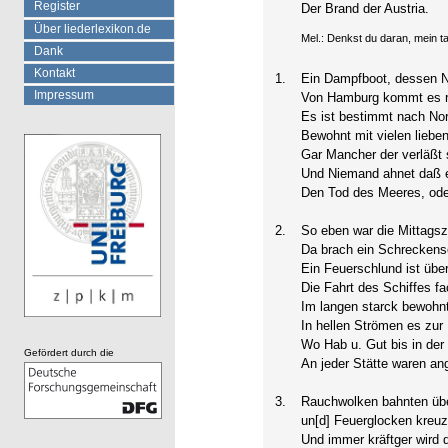
Register
Der Brand der Austria.
Über liederlexikon.de
Mel.: Denkst du daran, mein t
Dank
Kontakt
1.
Ein Dampfboot, dessen 
Impressum
Von Hamburg kommt es r
Es ist bestimmt nach No
Bewohnt mit vielen lieb
Gar Mancher der verläßt 
Und Niemand ahnet daß e
Den Tod des Meeres, oder
2.
So eben war die Mittagsz
Da brach ein Schreckens
Ein Feuerschlund ist übe
Die Fahrt des Schiffes f
Im langen starck bewoh
In hellen Strömen es zur 
Wo Hab u. Gut bis in der
Gefördert durch die
An jeder Stätte waren ang
3.
Rauchwolken bahnten übe
un[d] Feuerglocken kreuz
Und immer kräftger wird