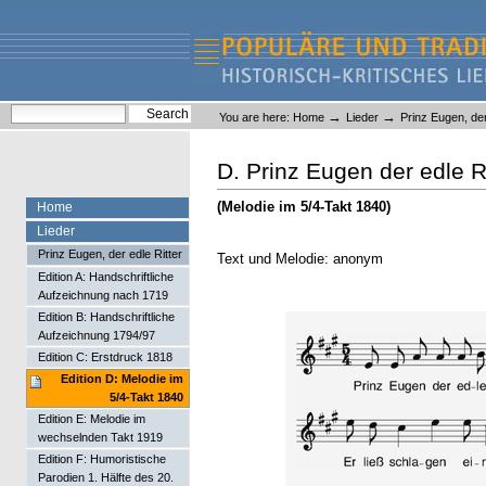
Skip
Skip
to
to
content.
navigation
Liederlexikon
Personal
Search Site
→
→
You are here:
Home
Lieder
Prinz Eugen, der
tools
Advanced Search…
D. Prinz Eugen der edle Ri
(Melodie im 5/4-Takt 1840)
Home
Lieder
Prinz Eugen, der edle Ritter
Text und Melodie: anonym
Edition A: Handschriftliche
Aufzeichnung nach 1719
Edition B: Handschriftliche
Aufzeichnung 1794/97
Edition C: Erstdruck 1818
Edition D: Melodie im
5/4-Takt 1840
Edition E: Melodie im
wechselnden Takt 1919
Edition F: Humoristische
Parodien 1. Hälfte des 20.