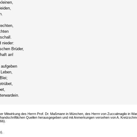
kleinen,
Heiden,
n.
Rechten,
chten
schall.
d nieder:
tschen Brüder,
haft an!
' aufgeben
 Leben,
Blei;
trübet,
et,
terwardein.
Unter Mitwirkung des Herrn Prof. Dr. Maßmann in München, des Herrn von Zuccalmaglio in W
handschriftlichen Quellen herausgegeben und mit Anmerkungen versehen von A. Kretzschmer
66).
e).