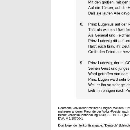
Mit den großen, mit den 
Auf die Türken, auf die 
Daß sie laufen Alle davo
8.
Prinz Eugenius auf der 
Thät als wie ein Löwe fe
Als General und Feldmar
Prinz Ludewig ritt auf un
Halt't euch brav, ihr Deu
Greift den Feind nur herz
9.
Prinz Ludewig, der mußt
Seinen Geist und junges
Ward getroffen von dem 
Prinz Eugen ward sehr be
Weil er ihn so sehr gelieb
Ließ ihn bringen nach Pe
Deutsche Volkslieder mit ihren Original-Weisen. 
mehrerer anderer Freunde der Volks-Poesie, nach 
Berlin: Vereinsbuchhandlung 1840, S. 119–121 (Nr. 
DVA: V 1/10700-1
Dort folgende Herkunftsangabe: "Deutsch" (Melodi