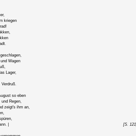
er,
um kriegen
rad!
ukken,
ukken
adt.
 geschlagen,
k und Wagen
luß,
as Lager,
 Verdruß.
ugust so eben
m und Regen,
d zeigt's ihm an,
en,
spüren,
nn. |
[S. 121
s vernommen,