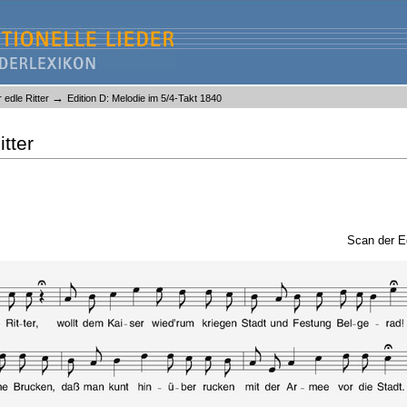
→
 edle Ritter
Edition D: Melodie im 5/4-Takt 1840
tter
Scan der E