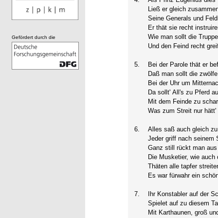
Ließ er gleich zusamm
Seine Generals und Feld
Er thät sie recht instruire
Wie man sollt die Truppe
Gefördert durch die
Und den Feind recht grei
5.
Bei der Parole thät er be
Daß man sollt die zwölfe
Bei der Uhr um Mitternac
Da sollt' All's zu Pferd a
Mit dem Feinde zu scha
Was zum Streit nur hätt' 
6.
Alles saß auch gleich zu
Jeder griff nach seinem
Ganz still rückt man aus
Die Musketier, wie auch d
Thäten alle tapfer streite
Es war fürwahr ein schö
7.
Ihr Konstabler auf der S
Spielet auf zu diesem T
Mit Karthaunen, groß und