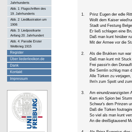
Jahrhunderts
Abb. 1: Flugschriften des
19. Jahrhunderts
1.
Prinz Eugen der edle Ritt
Abb. 2: Liedillustration um
Wollt dem Kaiser wied'r
1906
Stadt und Festung Belge
Abb. 3: Liedpostkarte
Er ließ schlagen eine Br
Anfang 20. Jahrhundert
Daß man kunt hinüber r
Abb. 4: Parodie Erster
Mit der Armee vor die St
Weltkrieg 1915
Register
2.
Als die Brukken nun war
Über liederlexikon.de
Daß man kunt mit Stuc
Frei passir'n den Donauf
Dank
Bei Semlin schlug man d
Kontakt
Alle Türken zu verjagen,
Impressum
Ihn'n zum Spott und zum
3.
Am einundzwanzigsten A
Kam ein Spion bei Stur
Schwur's dem Prinzen un
Daß die Türken foutragir
So viel als man kunt ver
An die dreißigtausend Ma
4.
Als Prinz Eugenius die