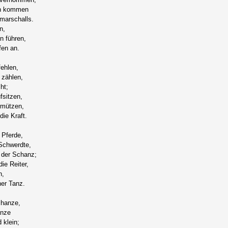
en kommen
marschalls.
n,
n führen,
fen an.
fehlen,
 zählen,
ht;
ufsitzen,
rmützen,
die Kraft.
 Pferde,
 Schwerdte,
 der Schanz;
ie Reiter,
n,
ner Tanz.
chanze,
anze
 klein;