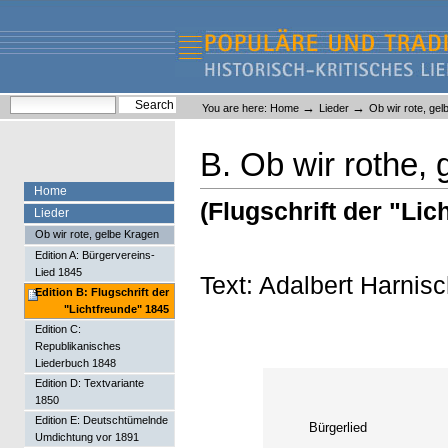
Skip
Skip
to
to
content.
navigation
Liederlexikon
Personal
Search Site
→
→
You are here:
Home
Lieder
Ob wir rote, ge
tools
Advanced Search…
B. Ob wir rothe,
Home
(Flugschrift der "Lic
Lieder
Ob wir rote, gelbe Kragen
Edition A: Bürgervereins-
Lied 1845
Text: Adalbert Harnis
Edition B: Flugschrift der
"Lichtfreunde" 1845
Edition C:
Republikanisches
Liederbuch 1848
Edition D: Textvariante
1850
Edition E: Deutschtümelnde
Bürgerlied
Umdichtung vor 1891