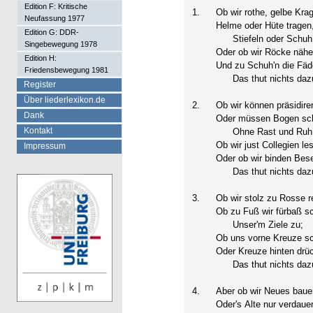
Edition F: Kritische
1.
Ob wir rothe, gelbe Kra
Neufassung 1977
Helme oder Hüte tragen
Edition G: DDR-
Stiefeln oder Schuh
Singebewegung 1978
Oder ob wir Röcke näh
Edition H:
Und zu Schuh'n die Fäd
Friedensbewegung 1981
Das thut nichts daz
Register
Über liederlexikon.de
2.
Ob wir können präsidire
Dank
Oder müssen Bogen sc
Kontakt
Ohne Rast und Ruh
Ob wir just Collegien le
Impressum
Oder ob wir binden Bes
Das thut nichts daz
3.
Ob wir stolz zu Rosse r
Ob zu Fuß wir fürbaß sc
Unser'm Ziele zu;
Ob uns vorne Kreuze 
Oder Kreuze hinten drü
Das thut nichts daz
4.
Aber ob wir Neues bau
Oder's Alte nur verdaue