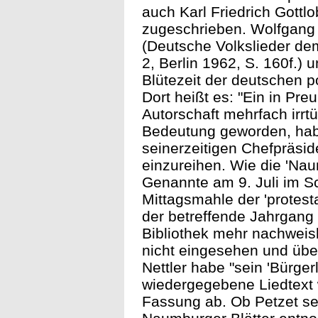
auch Karl Friedrich Gottlo
zugeschrieben. Wolfgang S
(Deutsche Volkslieder de
2, Berlin 1962, S. 160f.) 
Blütezeit der deutschen p
Dort heißt es: "Ein in Pr
Autorschaft mehrfach irrtü
Bedeutung geworden, habe
seinerzeitigen Chefpräsi
einzureihen. Wie die 'Nau
Genannte am 9. Juli im 
Mittagsmahle der 'protesta
der betreffende Jahrgang
Bibliothek mehr nachweisb
nicht eingesehen und über
Nettler habe "sein 'Bürge
wiedergegebene Liedtext w
Fassung ab. Ob Petzet se