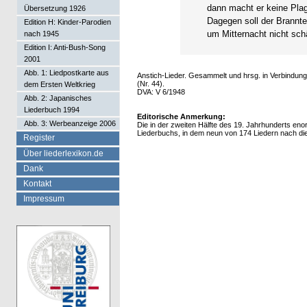
dann macht er keine Pla
Übersetzung 1926
Dagegen soll der Brannt
Edition H: Kinder-Parodien
um Mitternacht nicht schä
nach 1945
Edition I: Anti-Bush-Song
2001
Abb. 1: Liedpostkarte aus
Anstich-Lieder. Gesammelt und hrsg. in Verbindun
(Nr. 44).
dem Ersten Weltkrieg
DVA: V 6/1948
Abb. 2: Japanisches
Liederbuch 1994
Editorische Anmerkung:
Abb. 3: Werbeanzeige 2006
Die in der zweiten Hälfte des 19. Jahrhunderts en
Liederbuchs, in dem neun von 174 Liedern nach d
Register
Über liederlexikon.de
Dank
Kontakt
Impressum