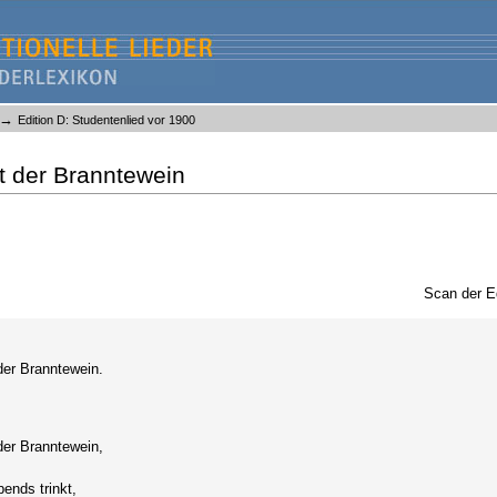
→
Edition D: Studentenlied vor 1900
 der Branntewein
Scan der E
er Branntewein.
er Branntewein,
ends trinkt,