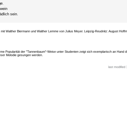
ge.
ewein
dlich sein.
g mit Walther Biermann und Walther Lemme von Julius Meyer. Leipzig-Reudnitz: August Hoff
orme Popularität der "Tannenbaum"-Weise unter Studenten zeigt sich exemplarisch an Hand d
ieser Melodie gesungen werden.
last modified