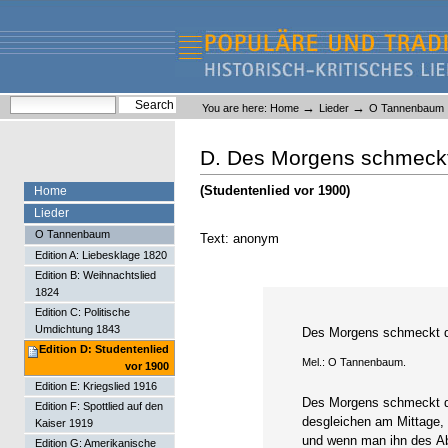
Skip
Skip
to
to
content.
navigation
Liederlexikon
Personal
Search Site
→
→
You are here:
Home
Lieder
O Tannenbaum
tools
Advanced Search…
D. Des Morgens schmeckt
(Studentenlied vor 1900)
Home
Lieder
O Tannenbaum
Text: anonym
Edition A: Liebesklage 1820
Edition B: Weihnachtslied
1824
Edition C: Politische
Umdichtung 1843
Des Morgens schmeckt d
Edition D: Studentenlied
Mel.: O Tannenbaum.
vor 1900
Edition E: Kriegslied 1916
Des Morgens schmeckt d
Edition F: Spottlied auf den
desgleichen am Mittage,
Kaiser 1919
und wenn man ihn des Ab
Edition G: Amerikanische