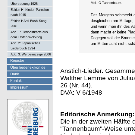
Mel.: O Tannenbaum.
Übersetzung 1926
Edition H: Kinder-Parodien
Des Morgens schmeckt d
nach 1945
desgleichen am Mittage,
Edition I: Anti-Bush-Song
2001
und wenn man ihn des Ab
dann macht er keine Pla
Abb. 1: Liedpostkarte aus
dem Ersten Weltkrieg
Dagegen soll der Brannt
Abb. 2: Japanisches
um Mitternacht nicht schä
Liederbuch 1994
Abb. 3: Werbeanzeige 2006
Register
Über liederlexikon.de
Anstich-Lieder. Gesammel
Dank
Walther Lemme von Julius
Kontakt
26 (Nr. 44).
Impressum
DVA: V 6/1948
Editorische Anmerkung:
Die in der zweiten Hälfte
"Tannenbaum"-Weise unter