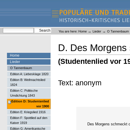
Skip
Skip
to
to
content.
navigation
Liederlexikon
Personal
Search Site
→
→
You are here:
Home
Lieder
O Tannenbaum
tools
Advanced Search…
D. Des Morgens 
Home
(Studentenlied vor 1
Lieder
O Tannenbaum
Edition A: Liebesklage 1820
Edition B: Weihnachtslied
Text: anonym
1824
Edition C: Politische
Umdichtung 1843
Edition D: Studentenlied
vor 1900
Edition E: Kriegslied 1916
Edition F: Spottlied auf den
Kaiser 1919
Des Morgens schmeckt d
Edition G: Amerikanische