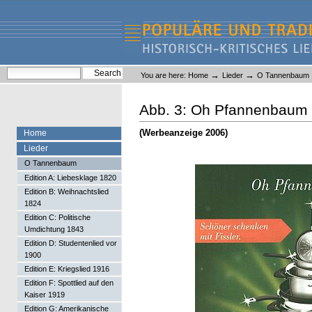
Skip
Skip
to
to
content.
navigation
Liederlexikon
Personal
Search Site
→
→
You are here:
Home
Lieder
O Tannenbaum
tools
Advanced Search…
Abb. 3: Oh Pfannenbaum
(Werbeanzeige 2006)
Home
Lieder
O Tannenbaum
Edition A: Liebesklage 1820
Edition B: Weihnachtslied
1824
Edition C: Politische
Umdichtung 1843
Edition D: Studentenlied vor
1900
Edition E: Kriegslied 1916
Edition F: Spottlied auf den
Kaiser 1919
Edition G: Amerikanische