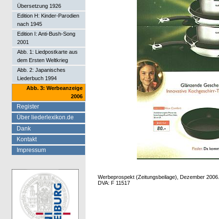
Übersetzung 1926
Edition H: Kinder-Parodien
nach 1945
Edition I: Anti-Bush-Song
2001
Abb. 1: Liedpostkarte aus
dem Ersten Weltkrieg
Abb. 2: Japanisches
Liederbuch 1994
Abb. 3: Werbeanzeige
2006
Register
Über liederlexikon.de
Dank
Kontakt
Impressum
Werbeprospekt (Zeitungsbeilage), Dezember 2006
DVA: F 11517