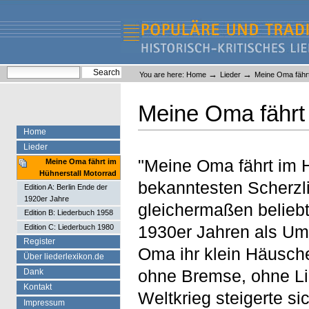
Skip
Skip
to
to
content.
navigation
Liederlexikon
Personal
Search Site
→
→
You are here:
Home
Lieder
Meine Oma fährt
tools
Advanced Search…
Meine Oma fährt 
Home
Lieder
"Meine Oma fährt im H
Meine Oma fährt im
Hühnerstall Motorrad
bekanntesten Scherzl
Edition A: Berlin Ende der
1920er Jahre
gleichermaßen beliebt
Edition B: Liederbuch 1958
1930er Jahren als Um
Edition C: Liederbuch 1980
Register
Oma ihr klein Häusch
Über liederlexikon.de
ohne Bremse, ohne Li
Dank
Kontakt
Weltkrieg steigerte si
Impressum