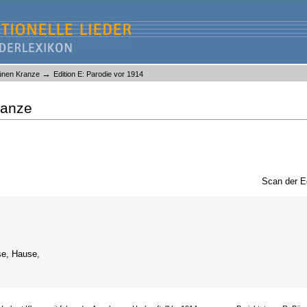
→
ünen Kranze
Edition E: Parodie vor 1914
ranze
Scan der E
se, Hause,