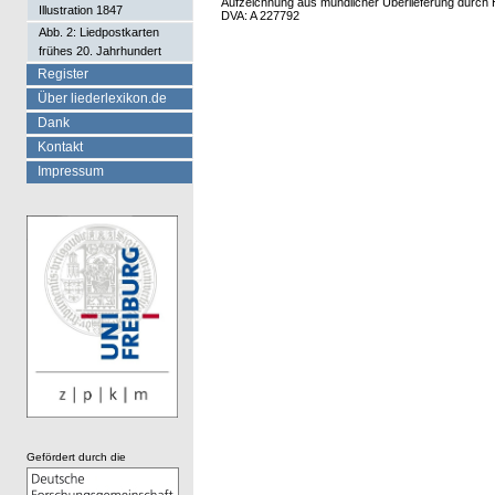
Aufzeichnung aus mündlicher Überlieferung durch H
Illustration 1847
DVA: A 227792
Abb. 2: Liedpostkarten
frühes 20. Jahrhundert
Register
Über liederlexikon.de
Dank
Kontakt
Impressum
Gefördert durch die