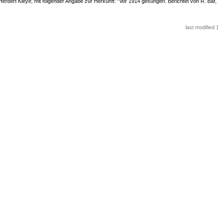
erbert Kleye; mit folgender Angabe zur Herkunft: "Vor 1914 gesungen. Berichtet von R. Bär
last modified