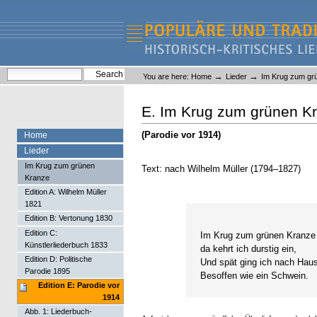
Skip
Skip
to
to
content.
navigation
Liederlexikon
Personal
Search Site
→
→
You are here:
Home
Lieder
Im Krug zum gr
tools
Advanced Search…
E. Im Krug zum grünen K
(Parodie vor 1914)
Home
Lieder
Im Krug zum grünen
Text: nach Wilhelm Müller (1794–1827)
Kranze
Edition A: Wilhelm Müller
1821
Edition B: Vertonung 1830
Edition C:
Im Krug zum grünen Kranze
Künstlerliederbuch 1833
da kehrt ich durstig ein,
Edition D: Politische
Und spät ging ich nach Hau
Parodie 1895
Besoffen wie ein Schwein.
Edition E: Parodie vor
1914
Abb. 1: Liederbuch-