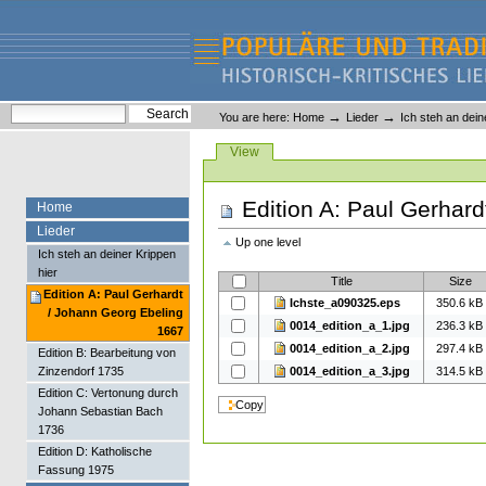
Skip
Skip
to
to
content.
navigation
Liederlexikon
Personal
Search Site
→
→
You are here:
Home
Lieder
Ich steh an dein
tools
Advanced Search…
Views
View
Edition A: Paul Gerhar
Home
Lieder
Up one level
Ich steh an deiner Krippen
hier
Title
Size
Edition A: Paul Gerhardt
Ichste_a090325.eps
350.6 kB
/ Johann Georg Ebeling
0014_edition_a_1.jpg
236.3 kB
1667
0014_edition_a_2.jpg
297.4 kB
Edition B: Bearbeitung von
0014_edition_a_3.jpg
314.5 kB
Zinzendorf 1735
Edition C: Vertonung durch
Johann Sebastian Bach
1736
Edition D: Katholische
Fassung 1975