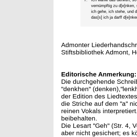
vernümpftig zu d[e]nken, s
ich gehe, ich stehe, und 
das[s] ich ja darff d[e]nke
Admonter Liederhandschrift
Stiftsbibliothek Admont, H
Editorische Anmerkung:
Die durchgehende Schreibwe
"denkhen" (denken),"lenk
der Edition des Liedtext
die Striche auf dem "a" n
reinen Vokals interpretie
beibehalten.
Die Lesart "Geh" (Str. 4, V
aber nicht gesichert; es 