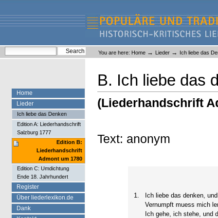
Skip
Skip
to
to
content.
navigation
Liederlexikon
Personal
Search Site
→
→
You are here:
Home
Lieder
Ich liebe das D
tools
Advanced Search…
B. Ich liebe das
Home
(Liederhandschrift 
Lieder
Ich liebe das Denken
Edition A: Liederhandschrift
Salzburg 1777
Text: anonym
Edition B:
Liederhandschrift
Admont um 1780
Edition C: Umdichtung
Ende 18. Jahrhundert
Register
1.
Ich liebe das denken, und 
Über liederlexikon.de
Vernumpft muess mich len
Dank
Ich gehe, ich stehe, und 