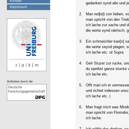
Kontakt
gedanken synd alle und jed
Impressum
2.
Man red[e]t von lieben, v
man spricht von den Trieb
ich lache zur sache und 
die worte synd närrisch, 
3.
Ein schmeichler kan[n] sag
die worte seynd plagen, so
ich lache etc. ut Supra
4.
Geh Stuzer zur rucke, u
du speibst ganze stucke 
ich lache etc.
Gefördert durch die
5.
Offt man ich er vermesse
und richtet indessen unsc
ich lache etc. |
6.
Man fragt mich was Mindo
man spricht von Florindor,
ich lache.
7.
Ich wähle das denken, so 