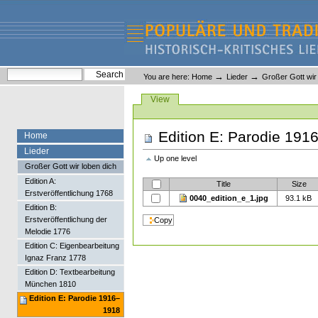
Skip
Skip
to
to
content.
navigation
Liederlexikon
Personal
Search Site
→
→
You are here:
Home
Lieder
Großer Gott wir 
tools
Advanced Search…
Views
View
Edition E: Parodie 191
Home
Lieder
Up one level
Großer Gott wir loben dich
Edition A:
Title
Size
Erstveröffentlichung 1768
0040_edition_e_1.jpg
93.1 kB
Edition B:
Erstveröffentlichung der
Melodie 1776
Edition C: Eigenbearbeitung
Ignaz Franz 1778
Edition D: Textbearbeitung
München 1810
Edition E: Parodie 1916–
1918