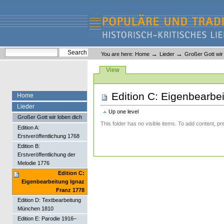
Skip
Skip
to
to
content.
navigation
Liederlexikon
Personal
Search Site
→
→
You are here:
Home
Lieder
Großer Gott wir 
tools
Advanced Search…
Views
View
Edition C: Eigenbearbe
Home
Lieder
Up one level
Großer Gott wir loben dich
This folder has no visible items. To add content, pr
Edition A:
Erstveröffentlichung 1768
Edition B:
Erstveröffentlichung der
Melodie 1776
Edition C:
Eigenbearbeitung Ignaz
Franz 1778
Edition D: Textbearbeitung
München 1810
Edition E: Parodie 1916–