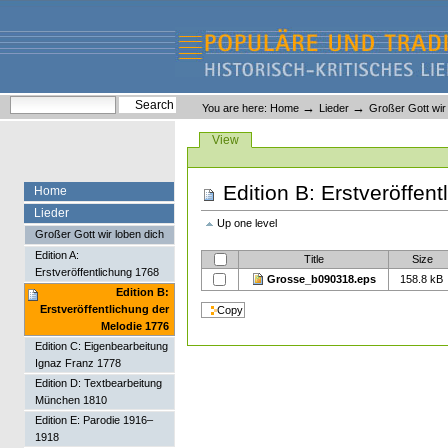
Skip
Skip
to
to
content.
navigation
Liederlexikon
Personal
Search Site
→
→
You are here:
Home
Lieder
Großer Gott wir 
tools
Advanced Search…
Views
View
Edition B: Erstveröffen
Home
Lieder
Up one level
Großer Gott wir loben dich
Edition A:
Title
Size
Erstveröffentlichung 1768
Grosse_b090318.eps
158.8 kB
Edition B:
Erstveröffentlichung der
Melodie 1776
Edition C: Eigenbearbeitung
Ignaz Franz 1778
Edition D: Textbearbeitung
München 1810
Edition E: Parodie 1916–
1918