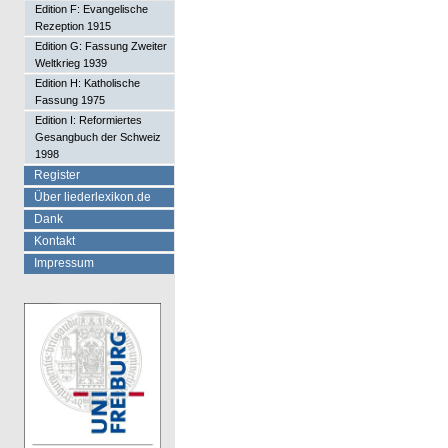
Edition F: Evangelische
Rezeption 1915
Edition G: Fassung Zweiter
Weltkrieg 1939
Edition H: Katholische
Fassung 1975
Edition I: Reformiertes
Gesangbuch der Schweiz
1998
Register
Über liederlexikon.de
Dank
Kontakt
Impressum