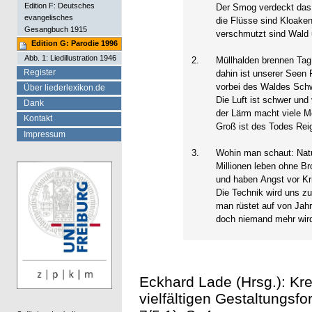
Edition F: Deutsches
Der Smog verdeckt das
evangelisches
die Flüsse sind Kloaken
Gesangbuch 1915
verschmutzt sind Wald 
Edition G: Parodie 1996
Abb. 1: Liedillustration 1946
2.
Müllhalden brennen Tag
Register
dahin ist unserer Seen 
vorbei des Waldes Sch
Über liederlexikon.de
Die Luft ist schwer und
Dank
der Lärm macht viele 
Kontakt
Groß ist des Todes Rei
Impressum
3.
Wohin man schaut: Natu
Millionen leben ohne Br
und haben Angst vor Kr
Die Technik wird uns zu
man rüstet auf von Jahr
doch niemand mehr wird
Eckhard Lade (Hrsg.): Kre
vielfältigen Gestaltungsf