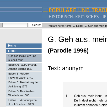
Skip
Skip
to
to
content.
navigation
Liederlexikon
Personal
Search Site
→
→
You are here:
Home
Lieder
Geh aus mein H
tools
Advanced Search…
G. Geh aus, mein
Home
(Parodie 1996)
Lieder
Geh aus mein Herz und
suche Freud
Edition A: Paul Gerhardt /
Text: anonym
Johann Ebeling 1667
Edition B: Melodie
Freylinghausen 1741
Edition C: Bearbeitung der
Aufklärung 1775
Edition D: Des Knaben
Wunderhorn 1808
1.
Geh aus, mein Herz, un
Edition E: Vertonung von
Du findest nicht mehr d
Josef Gersbach 1833
in ihrem schönen Kleide