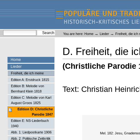
Skip
Skip
to
to
content.
navigation
Liederlexikon
Personal
Search Site
→
→
You are here:
Home
Lieder
Freiheit, die ich
tools
Advanced Search…
D. Freiheit, die 
Home
(Christliche Parodie
Lieder
Freiheit, die ich meine
Edition A: Erstdruck 1815
Edition B: Melodie von
Text: Christian Heinri
Bernhard Klein 1818
Edition C: Melodie von Karl
August Groos 1825
Edition D: Christliche
Parodie 1847
Edition E: NS-Liederbuch
1940
Abb. 1: Liedpostkarte 1906
Mel. 182: Jesu, Gnadens
Abb. 2: Politische Zeitkritik