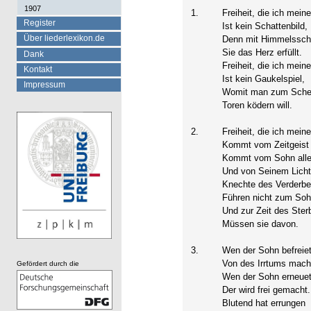
1907
1.
Freiheit, die ich meine
Register
Ist kein Schattenbild,
Über liederlexikon.de
Denn mit Himmelssch
Sie das Herz erfüllt.
Dank
Freiheit, die ich meine
Kontakt
Ist kein Gaukelspiel,
Impressum
Womit man zum Sche
Toren ködern will.
2.
Freiheit, die ich meine
Kommt vom Zeitgeist 
Kommt vom Sohn alle
Und von Seinem Licht
Knechte des Verderb
Führen nicht zum Soh
Und zur Zeit des Ste
Müssen sie davon.
3.
Wen der Sohn befreie
Von des Irrtums mach
Gefördert durch die
Wen der Sohn erneuet
Der wird frei gemacht.
Blutend hat errungen