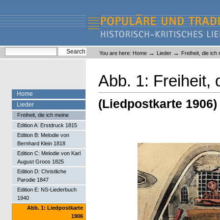
Skip
Skip
to
to
content.
navigation
Liederlexikon
Personal
Search Site
→
→
You are here:
Home
Lieder
Freiheit, die ich
tools
Advanced Search…
Abb. 1: Freiheit,
Home
(Liedpostkarte 1906)
Lieder
Freiheit, die ich meine
Edition A: Erstdruck 1815
Edition B: Melodie von
Bernhard Klein 1818
Edition C: Melodie von Karl
August Groos 1825
Edition D: Christliche
Parodie 1847
Edition E: NS-Liederbuch
1940
Abb. 1: Liedpostkarte
1906