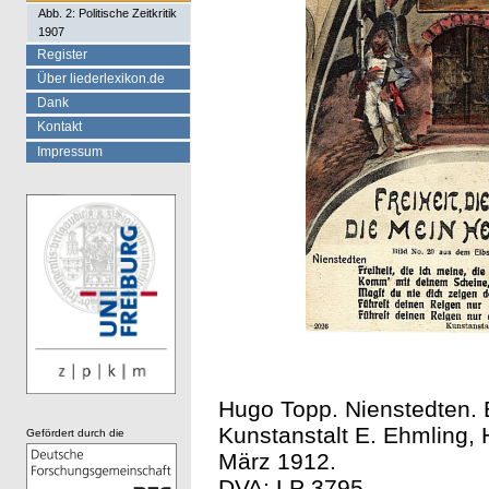
Abb. 2: Politische Zeitkritik
1907
Register
Über liederlexikon.de
Dank
Kontakt
Impressum
Hugo Topp. Nienstedten. B
Kunstanstalt E. Ehmling, 
Gefördert durch die
März 1912.
DVA: LP 3795