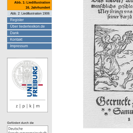
Abb. 1: Liedillustration
16. Jahrhundert
Abb. 2: Liedillustration 1906
Register
Über liederlexikon.de
Dank
Kontakt
Impressum
Gefördert durch die