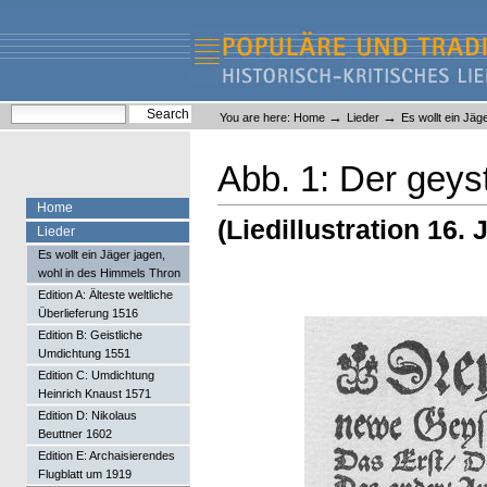
Skip
Skip
to
to
content.
navigation
Liederlexikon
Personal
Search Site
→
→
You are here:
Home
Lieder
Es wollt ein Jäg
tools
Advanced Search…
Abb. 1: Der geyst
Home
(Liedillustration 16.
Lieder
Es wollt ein Jäger jagen,
wohl in des Himmels Thron
Edition A: Älteste weltliche
Überlieferung 1516
Edition B: Geistliche
Umdichtung 1551
Edition C: Umdichtung
Heinrich Knaust 1571
Edition D: Nikolaus
Beuttner 1602
Edition E: Archaisierendes
Flugblatt um 1919