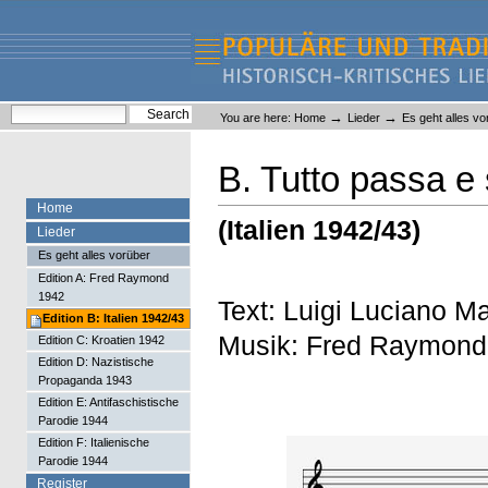
Skip
Skip
to
to
content.
navigation
Liederlexikon
Personal
Search Site
→
→
You are here:
Home
Lieder
Es geht alles vo
tools
Advanced Search…
B. Tutto passa e 
Home
(Italien 1942/43)
Lieder
Es geht alles vorüber
Edition A: Fred Raymond
1942
Text: Luigi Luciano Mar
Edition B: Italien 1942/43
Musik: Fred Raymond
Edition C: Kroatien 1942
Edition D: Nazistische
Propaganda 1943
Edition E: Antifaschistische
Parodie 1944
Edition F: Italienische
Parodie 1944
Register