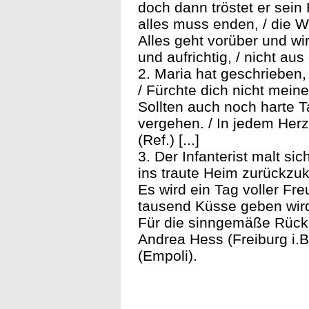
doch dann tröstet er sein 
alles muss enden, / die 
Alles geht vorüber und wir
und aufrichtig, / nicht au
2. Maria hat geschrieben, 
/ Fürchte dich nicht meine
Sollten auch noch harte 
vergehen. / In jedem Herz
(Ref.) [...]
3. Der Infanterist malt si
ins traute Heim zurückzuk
Es wird ein Tag voller Fre
tausend Küsse geben wird / 
Für die sinngemäße Rückü
Andrea Hess (Freiburg i.B
(Empoli).