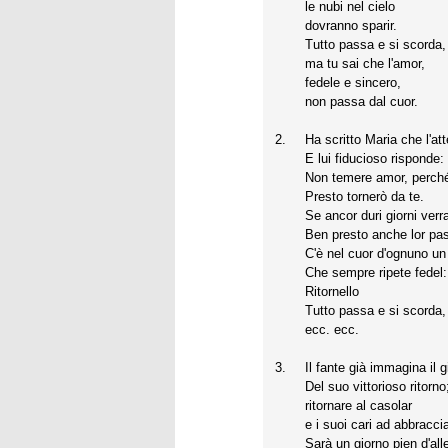
le nubi nel cielo
dovranno sparir.
Tutto passa e si scorda,
ma tu sai che l'amor,
fedele e sincero,
non passa dal cuor.
2.
Ha scritto Maria che l'at
E lui fiducioso risponde:
Non temere amor, perch
Presto tornerò da te.
Se ancor duri giorni ver
Ben presto anche lor pa
C'è nel cuor d'ognuno un 
Che sempre ripete fedel:
Ritornello
Tutto passa e si scorda,
ecc. ecc.
3.
Il fante già immagina il 
Del suo vittorioso ritorno
ritornare al casolar
e i suoi cari ad abbraccia
Sarà un giorno pien d'all