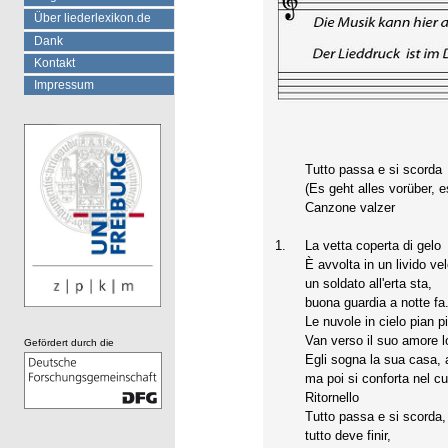
Über liederlexikon.de
Dank
Kontakt
Impressum
Tutto passa e si scorda
(Es geht alles vorüber, es
Canzone valzer
1.
La vetta coperta di gelo
È avvolta in un livido vel
un soldato all'erta sta,
buona guardia a notte fa
Le nuvole in cielo pian p
Van verso il suo amore l
Gefördert durch die
Egli sogna la sua casa, a
ma poi si conforta nel cu
Ritornello
Tutto passa e si scorda,
tutto deve finir,