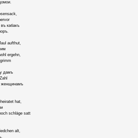
домои.
Hosensack,
ervor
 въ кабакъ
поръ.
ul aufthut,
чим
wohl ergehn,
 grimm
ну дамъ
Zahl
ch женщинамъ
eiratet hat,
пи
noch schläge satt
.
iedchen alt,
ъ.