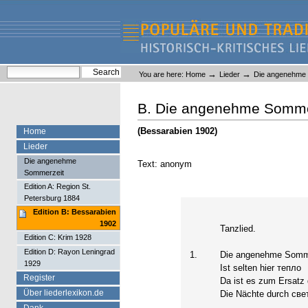
Skip
Skip
to
to
content.
navigation
Liederlexikon
Personal
Search Site
→
→
You are here:
Home
Lieder
Die angenehme
tools
Advanced Search…
B. Die angenehme Somme
(Bessarabien 1902)
Home
Lieder
Die angenehme
Text: anonym
Sommerzeit
Edition A: Region St.
Petersburg 1884
Edition B: Bessarabien
1902
Tanzlied.
Edition C: Krim 1928
Edition D: Rayon Leningrad
1.
Die angenehme Somme
1929
Ist selten hier тепло
Register
Da ist es zum Ersatz 
Über liederlexikon.de
Die Nächte durch све