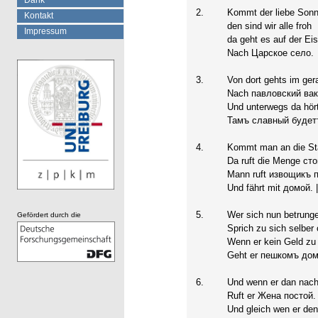
Dank
2.
Kommt der liebe Sonn
Kontakt
den sind wir alle froh
Impressum
da geht es auf der Ei
Nach Царское село.
3.
Von dort gehts im ger
Nach павловский вак
Und unterwegs da hör
Тамъ славный будет
4.
Kommt man an die Sta
Da ruft die Menge сто
Mann ruft извощикъ 
Und fährt mit домой. |
5.
Wer sich nun betrunge
Gefördert durch die
Sprich zu sich selber
Wenn er kein Geld zu 
Geht er пешкомъ дом
6.
Und wenn er dan nac
Ruft er Жена постой.
Und gleich wen er den