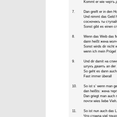
Kommt er wie чертъ 
7.
Dan greift er in den 
Und nimmt das Geld h
сосночекъ ты ступай
Sonst gibt es einen с
8.
Wenn das Weib das Ma
dann heißt жена мол
Sonst wirds dir nicht 
wenn ich mein Prügel
9.
Und dir damit на спи
штукъ дваять an der 
So geht es dann au
Fast immer überall
10.
So ist s’ wenn man geh
dan heißts: жена тер
Dan griegt man auch 
почти wies liebe Vieh
11.
So ist nun auch das L
Что стоила viel труд