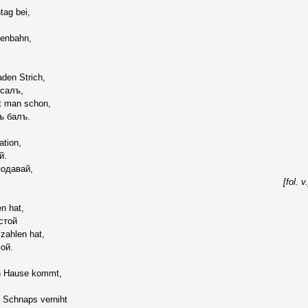
tag bei,
senbahn,
aden Strich,
салъ,
t man schon,
ъ балъ.
tion,
й.
подавай,
[fol. v.
n hat,
 стой
zahlen hat,
ой.
h Hause kommt,
 Schnaps verniht