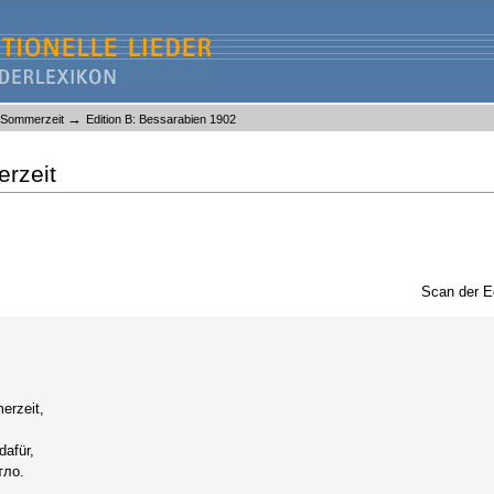
→
 Sommerzeit
Edition B: Bessarabien 1902
rzeit
Scan der E
rzeit,
dafür,
тло.