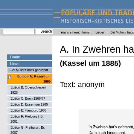
Skip
Skip
to
to
content.
navigation
Liederlexikon
Personal
Search Site
→
→
You are here:
Home
Lieder
Bei Müllers hat'
tools
Advanced Search…
A. In Zwehren ha
Home
(Kassel um 1885)
Lieder
Bei Müllers hat's gebrannt
Edition A: Kassel um
1885
Text: anonym
Edition B: Oberschlesien
1928
Edition C: Bonn 1966/67
Edition D: Essen um 1985
Edition E: Hamburg 1988
Edition F: Freiburg i. Br.
2001
In Zwehren hat's gebrannt
Edition G: Freiburg i. Br.
Da bin ich hingerannt.
2007