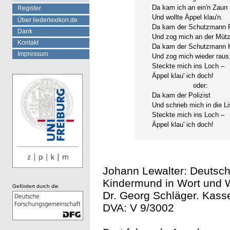
Da kam ich an ein'n Zaun
Register
Und wollte Äppel klau'n.
Über liederlexikon.de
Da kam der Schutzmann F
Dank
Und zog mich an der Mütz
Kontakt
Da kam der Schutzmann 
Impressum
Und zog mich wieder raus
Steckte mich ins Loch –
Äppel klau' ich doch!
oder:
Da kam der Polizist
Und schrieb mich in die Lis
Steckte mich ins Loch –
Äppel klau' ich doch!
Johann Lewalter: Deutsche
Kindermund in Wort und
Gefördert durch die
Dr. Georg Schläger. Kasse
DVA: V 9/3002