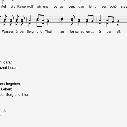
hl daran!
zeit heran,
 uns begeben,
 Leben;
er Berg und Thal,
luß
,