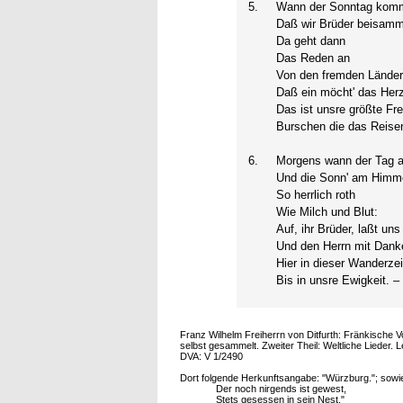
5.
Wann der Sonntag komm
Daß wir Brüder beisam
Da geht dann
Das Reden an
Von den fremden Länder
Daß ein möcht' das Her
Das ist unsre größte Fre
Burschen die das Reisen
6.
Morgens wann der Tag 
Und die Sonn' am Himme
So herrlich roth
Wie Milch und Blut:
Auf, ihr Brüder, laßt uns
Und den Herrn mit Danke
Hier in dieser Wanderzei
Bis in unsre Ewigkeit. –
Franz Wilhelm Freiherrn von Ditfurth: Fränkische
selbst gesammelt. Zweiter Theil: Weltliche Lieder. L
DVA: V 1/2490
Dort folgende Herkunftsangabe: "Würzburg."; sowie
Der noch nirgends ist gewest,
Stets gesessen in sein Nest."