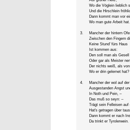
Wo die Vöglein lieblich 
Und die Hirschlein fröhli
Dann kommt man vor ein
Wo man gute Arbeit hat.
3.
Mancher der hintern Ofen
Zwischen den Fingern di
Keine Stund' fürs Haus
Ist kommen aus:
Den soll man als Gesell
Oder gar als Meister ne
Der nichts weiß, als von
Wo er drin gelernet hat?
4.
Mancher der wol auf der
Ausgestanden Angst un
In Noth und Pein, –
Das muß so seyn: –
Trägt sein Felleisen au
Hat's getragen über tau
Dann kommt er nach Insb
Da trinkt er Tyrolerwein.