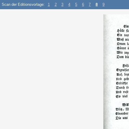
Scan der Editionsvorlage:
1
2
3
4
5
6
7
8
9