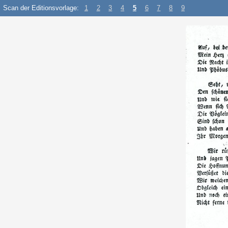
Scan der Editionsvorlage:
1
2
3
4
5
6
7
8
9