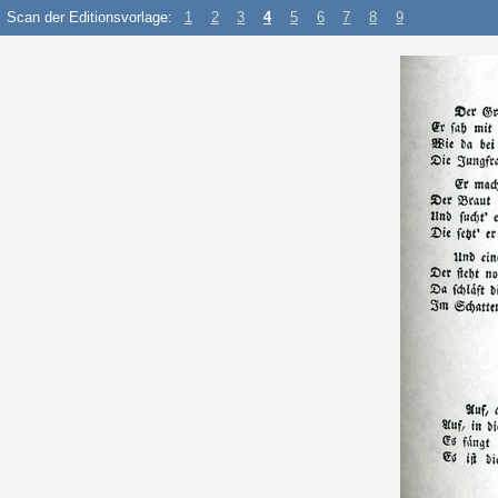
Scan der Editionsvorlage:
1
2
3
4
5
6
7
8
9