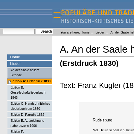
Skip
Skip
to
to
content.
navigation
Liederlexikon
Personal
Search Site
→
→
You are here:
Home
Lieder
An der Saale he
tools
Advanced Search…
A. An der Saale 
Home
(Erstdruck 1830)
Lieder
An der Saale hellem
Strande
Edition A: Erstdruck 1830
Text: Franz Kugler (1
Edition B:
Gesellschaftsliederbuch
1843
Edition C: Handschriftliches
Liederbuch um 1850
Edition D: Parodie 1862
Rudelsburg
Edition E: Aufzeichnung
nahe Luzern 1906
Mel. Heute scheid' ich, heut
Edition F: