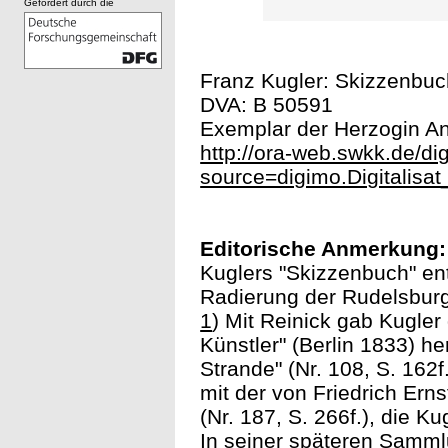
Gefördert durch die
Franz Kugler: Skizzenbuch
DVA: B 50591
Exemplar der Herzogin Ann
http://ora-web.swkk.de/di
source=digimo.Digitalis
Editorische Anmerkung:
Kuglers "Skizzenbuch" en
Radierung der Rudelsburg
1
) Mit Reinick gab Kugler
Künstler" (Berlin 1833) h
Strande" (Nr. 108, S. 162f
mit der von Friedrich Er
(Nr. 187, S. 266f.), die 
In seiner späteren Samml