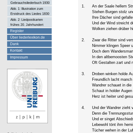
Gebrauchsliederbuch 1930
1.
An der Saale hellem St
Abb. 1: Illustration zum
Stehen Burgen stolz un
Erstdruck des Liedes 1830
Ihre Dächer sind gefalle
Abb. 2: Liedpostkarten
Und der Wind streicht d
frühes 20. Jahrhundert
Wolken ziehen drüber h
Register
Über liederlexikon.de
2.
Zwar die Ritter sind ve
Dank
Nimmer klingen Speer u
Kontakt
Doch dem Wandersmann
In den altbemoosten St
Impressum
Oft Gestalten zart und 
3.
Droben winken holde A
Freundlich lacht manch
Wandrer schauet in die
Schaut in holder Augen
Herz ist heiter und ges
4.
Und der Wandrer zieht 
Denn die Trennungsstun
Und er singet Abschieds
Lebewohl tönt ihm herni
Tücher wehen in der Luf