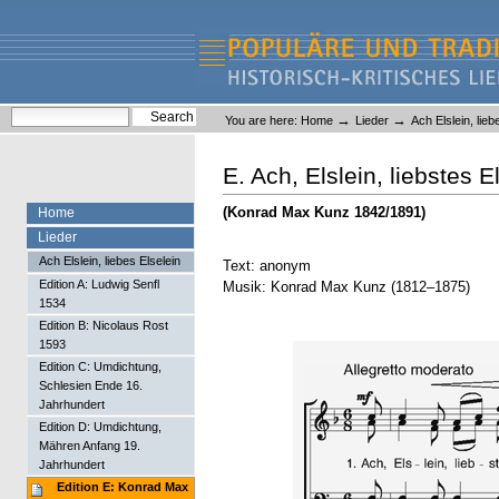
Skip
Skip
to
to
content.
navigation
Liederlexikon
Personal
Search Site
→
→
You are here:
Home
Lieder
Ach Elslein, lieb
tools
Advanced Search…
E. Ach, Elslein, liebstes E
(Konrad Max Kunz 1842/1891)
Home
Lieder
Ach Elslein, liebes Elselein
Text: anonym
Edition A: Ludwig Senfl
Musik: Konrad Max Kunz (1812–1875)
1534
Edition B: Nicolaus Rost
1593
Edition C: Umdichtung,
Schlesien Ende 16.
Jahrhundert
Edition D: Umdichtung,
Mähren Anfang 19.
Jahrhundert
Edition E: Konrad Max