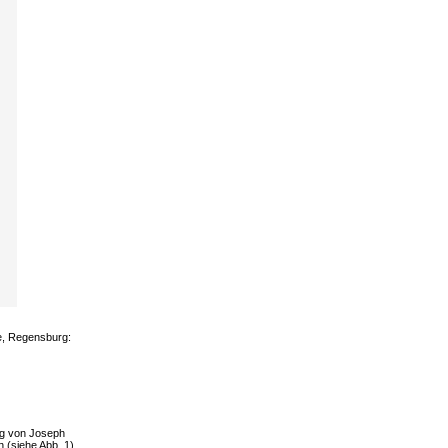
ge, Regensburg:
lag von Joseph
n (siehe
Abb. 1
).