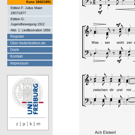
Kunz 1842/1891
Edition F: Julius Maier
1857/1877
Edition G:
Jugendbewegung 1912
Abb. 1: Liedillustration 1856
Register
Über liederlexikon.de
Dank
Kontakt
Impressum
Ach Elslein!