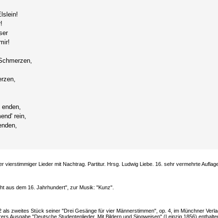
lslein!
!
ser
mir!
 Schmerzen,
erzen,
.
l enden,
end' rein,
wenden,
ierstimmiger Lieder mit Nachtrag. Partitur. Hrsg. Ludwig Liebe. 16. sehr vermehrte Aufla
ht aus dem 16. Jahrhundert", zur Musik: "Kunz".
42 als zweites Stück seiner "Drei Gesänge für vier Männerstimmen", op. 4, im Münchner Ver
erers Ausgabe "Deutsche Studentenlieder. Mit Bildern und Singweisen" (Leipzig 1856) enthalte