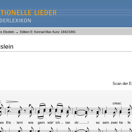
→
es Elselein
Edition E: Konrad Max Kunz 1842/1891
lslein
Scan der E