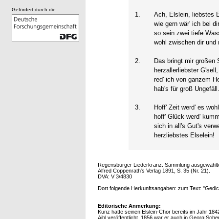
Gefördert durch die
1.
Ach, Elslein, liebstes E
wie gern wär' ich bei dir
so sein zwei tiefe Was
wohl zwischen dir und 
2.
Das bringt mir großen
herzallerliebster G'sell,
red' ich von ganzem H
hab's für groß Ungefäll
3.
Hoff' Zeit werd' es woh
hoff' Glück werd' kumm
sich in all's Gut's ver
herzliebstes Elselein!
Regensburger Liederkranz. Sammlung ausgewählter v
Alfred Coppenrathʼs Verlag 1891, S. 35 (Nr. 21).
DVA: V 3/4830
Dort folgende Herkunftsangaben: zum Text: "Gedic
Editorische Anmerkung:
Kunz hatte seinen Elslein-Chor bereits im Jahr 18
Aibl veröffentlicht. 1856 war er auch in Georg Sch