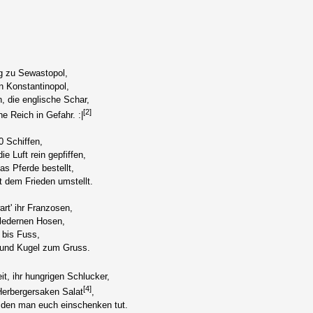
 zu Sewastopol,
n Konstantinopol,
n, die englische Schar,
[2]
e Reich in Gefahr. :|
0 Schiffen,
ie Luft rein gepfiffen,
as Pferde bestellt,
it dem Frieden umstellt.
art' ihr Franzosen,
 ledernen Hosen,
 bis Fuss,
 und Kugel zum Gruss.
t, ihr hungrigen Schlucker,
[4]
erbergersaken Salat
,
den man euch einschenken tut.