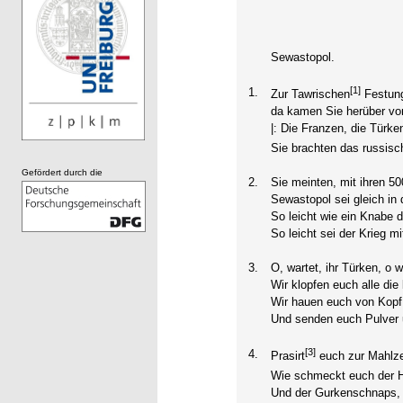
Sewastopol.
[1]
1.
Zur Tawrischen
Festung
da kamen Sie herüber vo
|: Die Franzen, die Türke
Sie brachten das russisch
Gefördert durch die
2.
Sie meinten, mit ihren 50
Sewastopol sei gleich in d
So leicht wie ein Knabe d
So leicht sei der Krieg m
3.
O, wartet, ihr Türken, o w
Wir klopfen euch alle die
Wir hauen euch von Kopf
Und senden euch Pulver
[3]
4.
Prasirt
euch zur Mahlzei
Wie schmeckt euch der H
Und der Gurkenschnaps, 