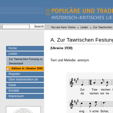
Skip
Skip
to
to
content.
navigation
Liederlexikon
Personal
Search Site
→
→
You are here:
Home
Lieder
Zur Tawrischen
tools
Advanced Search…
A. Zur Tawrischen Festun
(Ukraine 1930)
Home
Lieder
Zur Tawrischen Festung zu
Text und Melodie: anonym
Sewastopol
Edition A: Ukraine 1930
Register
Über liederlexikon.de
Dank
Kontakt
Impressum