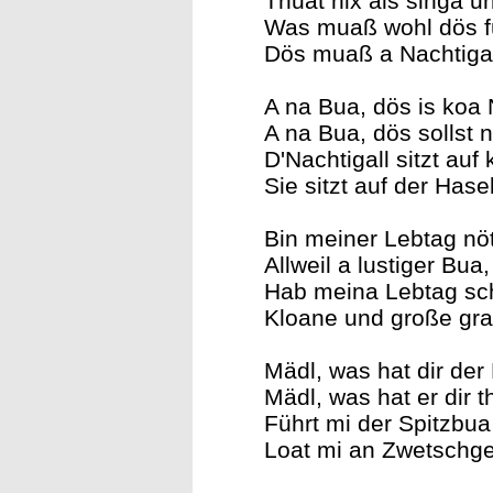
Thuat nix als singa u
Was muaß wohl dös f
Dös muaß a Nachtigal
A na Bua, dös is koa 
A na Bua, dös sollst 
D'Nachtigall sitzt au
Sie sitzt auf der Has
Bin meiner Lebtag nöt
Allweil a lustiger Bua,
Hab meina Lebtag sc
Kloane und große gra
Mädl, was hat dir de
Mädl, was hat er dir t
Führt mi der Spitzbua
Loat mi an Zwetschg