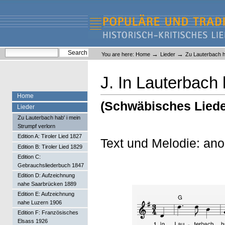
Skip
Skip
to
to
content.
navigation
Liederlexikon
Personal
Search Site
→
→
You are here:
Home
Lieder
Zu Lauterbach ha
tools
Advanced Search…
J. In Lauterbach 
Home
(Schwäbisches Lied
Lieder
Zu Lauterbach hab' i mein
Strumpf verlorn
Edition A: Tiroler Lied 1827
Text und Melodie: an
Edition B: Tiroler Lied 1829
Edition C:
Gebrauchsliederbuch 1847
Edition D: Aufzeichnung
nahe Saarbrücken 1889
Edition E: Aufzeichnung
nahe Luzern 1906
Edition F: Französisches
Elsass 1926