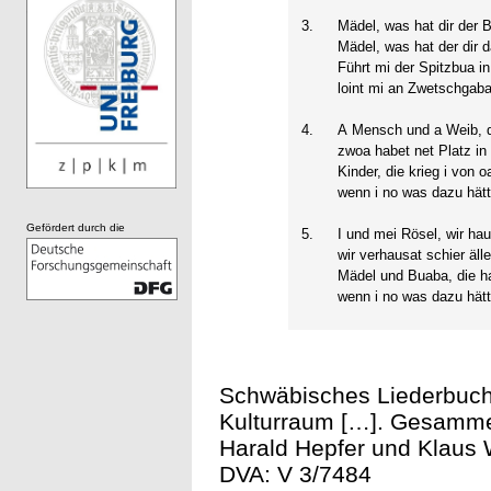
3.
Mädel, was hat dir der 
Mädel, was hat der dir 
Führt mi der Spitzbua in
loint mi an Zwetschgab
4.
A Mensch und a Weib, d
zwoa habet net Platz in
Kinder, die krieg i von 
wenn i no was dazu hätt
Gefördert durch die
5.
I und mei Rösel, wir ha
wir verhausat schier äll
Mädel und Buaba, die h
wenn i no was dazu hätt
Schwäbisches Liederbuch
Kulturraum […]. Gesammel
Harald Hepfer und Klaus Wo
DVA: V 3/7484