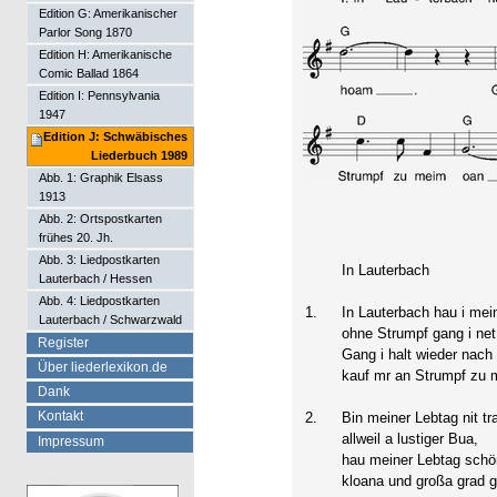
Edition G: Amerikanischer
Parlor Song 1870
Edition H: Amerikanische
Comic Ballad 1864
Edition I: Pennsylvania
1947
Edition J: Schwäbisches
Liederbuch 1989
Abb. 1: Graphik Elsass
1913
Abb. 2: Ortspostkarten
frühes 20. Jh.
Abb. 3: Liedpostkarten
In Lauterbach
Lauterbach / Hessen
Abb. 4: Liedpostkarten
1.
In Lauterbach hau i mei
Lauterbach / Schwarzwald
ohne Strumpf gang i ne
Register
Gang i halt wieder nach
Über liederlexikon.de
kauf mr an Strumpf zu 
Dank
Kontakt
2.
Bin meiner Lebtag nit tr
allweil a lustiger Bua,
Impressum
hau meiner Lebtag schö
kloana und großa grad 