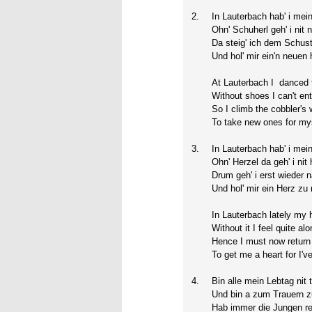
2.
In Lauterbach hab' i mei
Ohn' Schuherl geh' i nit
Da steig' ich dem Schus
Und hol' mir ein'n neuen
At Lauterbach I danced 
Without shoes I can't en
So I climb the cobbler's
To take new ones for my
3.
In Lauterbach hab' i mein
Ohn' Herzel da geh' i nit
Drum geh' i erst wieder 
Und hol' mir ein Herz zu
In Lauterbach lately my h
Without it I feel quite alo
Hence I must now return
To get me a heart for I'v
4.
Bin alle mein Lebtag nit 
Und bin a zum Trauern z
Hab immer die Jungen re