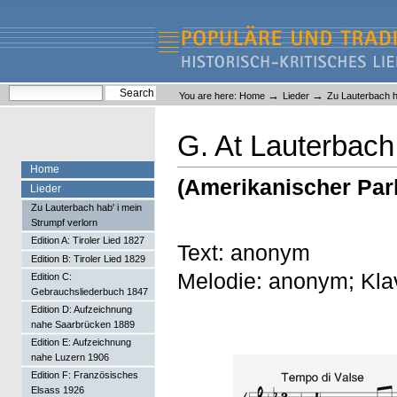
Skip
Skip
to
to
content.
navigation
Liederlexikon
Personal
Search Site
→
→
You are here:
Home
Lieder
Zu Lauterbach ha
tools
Advanced Search…
G. At Lauterbach 
Home
(Amerikanischer Par
Lieder
Zu Lauterbach hab' i mein
Strumpf verlorn
Edition A: Tiroler Lied 1827
Text: anonym
Edition B: Tiroler Lied 1829
Melodie: anonym; Klav
Edition C:
Gebrauchsliederbuch 1847
Edition D: Aufzeichnung
nahe Saarbrücken 1889
Edition E: Aufzeichnung
nahe Luzern 1906
Edition F: Französisches
Elsass 1926