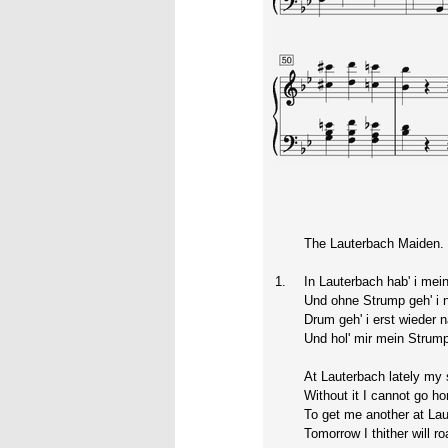
The Lauterbach Maiden.
1.
In Lauterbach hab' i mei
Und ohne Strump geh' i n
Drum geh' i erst wieder 
Und hol' mir mein Strum
At Lauterbach lately my s
Without it I cannot go h
To get me another at La
Tomorrow I thither will r