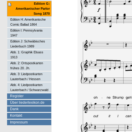
Edition G:
Amerikanischer Parlor
Song 1870
Edition H: Amerikanische
Comic Ballad 1864
Edition I: Pennsylvania
1947
Edition J: Schwäbisches
Liederbuch 1989
Abb. 1: Graphik Elsass
1913
Abb. 2: Ortspostkarten
frühes 20. Jh.
Abb. 3: Liedpostkarten
Lauterbach / Hessen
Abb. 4: Liedpostkarten
Lauterbach / Schwarzwald
Register
Über liederlexikon.de
Dank
Kontakt
Impressum