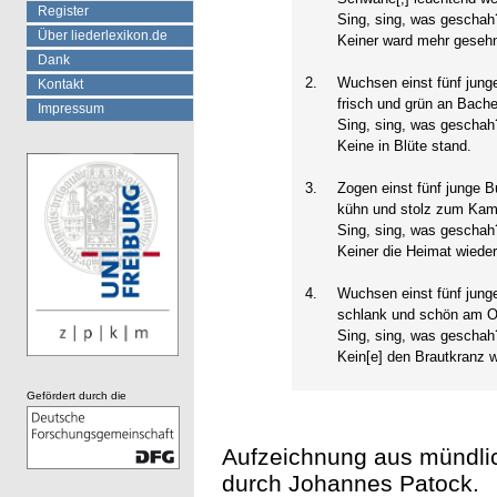
Register
Sing, sing, was geschah
Über liederlexikon.de
Keiner ward mehr geseh
Dank
2.
Wuchsen einst fünf jung
Kontakt
frisch und grün an Bach
Impressum
Sing, sing, was geschah
Keine in Blüte stand.
3.
Zogen einst fünf junge 
kühn und stolz zum Kam
Sing, sing, was geschah
Keiner die Heimat wieder
4.
Wuchsen einst fünf jun
schlank und schön am O
Sing, sing, was geschah
Kein[e] den Brautkranz 
Gefördert durch die
Aufzeichnung aus mündlic
durch Johannes Patock.