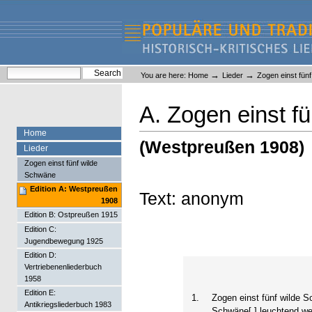
Skip
Skip
to
to
content.
navigation
Liederlexikon
Personal
Search Site
→
→
You are here:
Home
Lieder
Zogen einst fün
tools
Advanced Search…
A. Zogen einst f
Home
(Westpreußen 1908)
Lieder
Zogen einst fünf wilde
Schwäne
Edition A: Westpreußen
Text: anonym
1908
Edition B: Ostpreußen 1915
Edition C:
Jugendbewegung 1925
Edition D:
Vertriebenenliederbuch
1958
Edition E:
1.
Zogen einst fünf wilde 
Antikriegsliederbuch 1983
Schwäne[,] leuchtend we