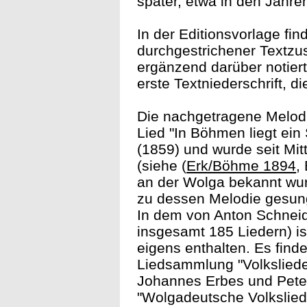
später, etwa in den Jahren
In der Editionsvorlage fin
durchgestrichener Textzus
ergänzend darüber notiert
erste Textniederschrift, d
Die nachgetragene Melodi
Lied "In Böhmen liegt ein
(1859) und wurde seit Mit
(siehe (
Erk/Böhme 1894
,
an der Wolga bekannt wur
zu dessen Melodie gesung
In dem von Anton Schneid
insgesamt 185 Liedern) ist
eigens enthalten. Es find
Liedsammlung "Volksliede
Johannes Erbes und Peter
"Wolgadeutsche Volksliede