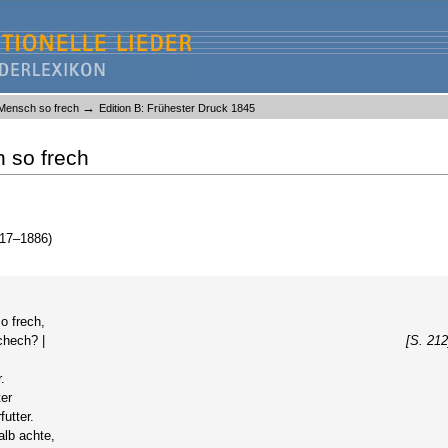
→
 Mensch so frech
Edition B: Frühester Druck 1845
 so frech
817–1886)
o frech,
chech? |
[S. 212
.
ter
utter.
lb achte,