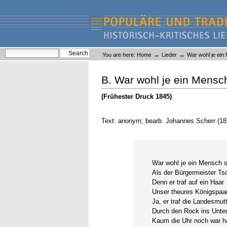
Skip
Skip
to
to
content.
navigation
Liederlexikon
Personal
Search Site
→
→
You are here:
Home
Lieder
War wohl je ein
tools
Advanced Search…
B. War wohl je ein Mensch
(Frühester Druck 1845)
Text: anonym; bearb. Johannes Scherr (1
War wohl je ein Mensch s
Als der Bürgermeister Ts
Denn er traf auf ein Haar
Unser theures Königspaar
Ja, er traf die Landesmut
Durch den Rock ins Unterf
Kaum die Uhr noch war ha