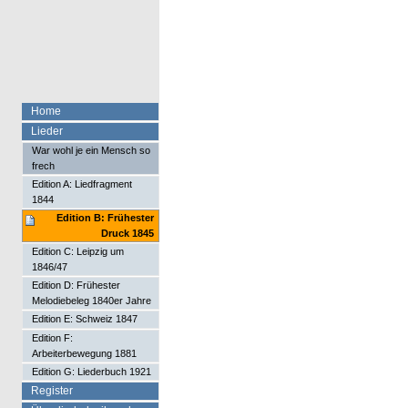
Home
Lieder
War wohl je ein Mensch so
frech
Edition A: Liedfragment
1844
Edition B: Frühester
Druck 1845
Edition C: Leipzig um
1846/47
Edition D: Frühester
Melodiebeleg 1840er Jahre
Edition E: Schweiz 1847
Edition F:
Arbeiterbewegung 1881
Edition G: Liederbuch 1921
Register