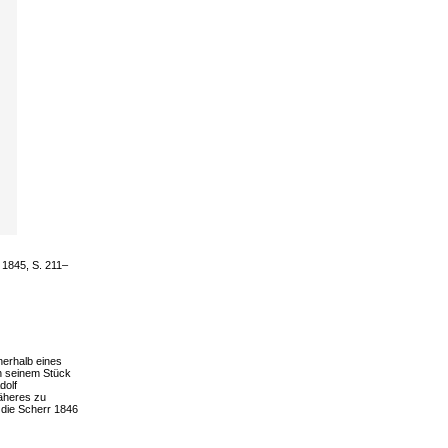
 1845, S. 211–
nerhalb eines
in seinem Stück
dolf
äheres zu
 die Scherr 1846