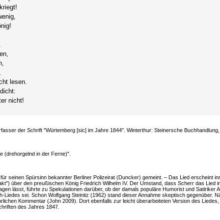
kriegt!
wenig,
önig!
.
en,
n,
,
cht lesen.
dicht:
er nicht!
fasser der Schrift "Würtemberg [sic] im Jahre 1844". Winterthur: Steinersche Buchhandlung,
 (drehorgelnd in der Ferne)".
für seinen Spürsinn bekannter Berliner Polizeirat (Duncker) gemeint. – Das Lied erscheint in
kt") über den preußischen König Friedrich Wilhelm IV. Der Umstand, dass Scherr das Lied 
en lässt, führte zu Spekulationen darüber, ob der damals populäre Humorist und Satiriker A
-Liedes sei. Schon Wolfgang Steinitz (1962) stand dieser Annahme skeptisch gegenüber. N
lichen Kommentar (John 2009). Dort ebenfalls zur leicht überarbeiteten Version des Liedes,
chriften des Jahres 1847.