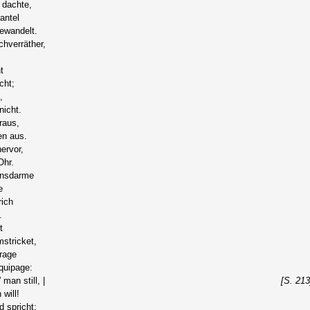
 dachte,
antel
ewandelt.
hverräther,
t
cht;
,
icht.
raus,
en aus.
ervor,
Ohr.
ensdarme
e
ich
.
t
stricket,
urage
quipage:
man still, |
[S. 213
will!
d spricht: