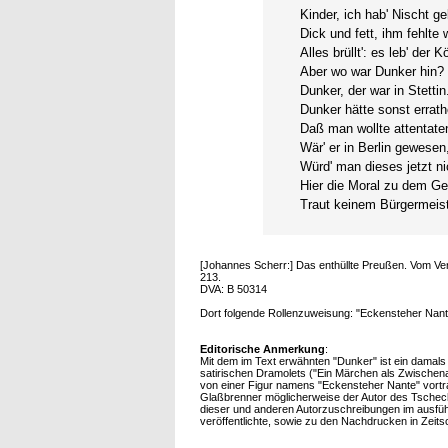
Kinder, ich hab' Nischt ge
Dick und fett, ihm fehlte 
Alles brüllt': es leb' der K
Aber wo war Dunker hin?
Dunker, der war in Stettin
Dunker hätte sonst errath
Daß man wollte attentate
Wär' er in Berlin gewesen
Würd' man dieses jetzt ni
Hier die Moral zu dem Ge
Traut keinem Bürgermeist
[Johannes Scherr:] Das enthüllte Preußen. Vom Ver
213.
DVA: B 50314
Dort folgende Rollenzuweisung: "Eckensteher Nante
Editorische Anmerkung
:
Mit dem im Text erwähnten "Dunker" ist ein damals 
satirischen Dramolets ("Ein Märchen als Zwischena
von einer Figur namens "Eckensteher Nante" vortrag
Glaßbrenner möglicherweise der Autor des Tschech
dieser und anderen Autorzuschreibungen im ausführ
veröffentlichte, sowie zu den Nachdrucken in Zeits