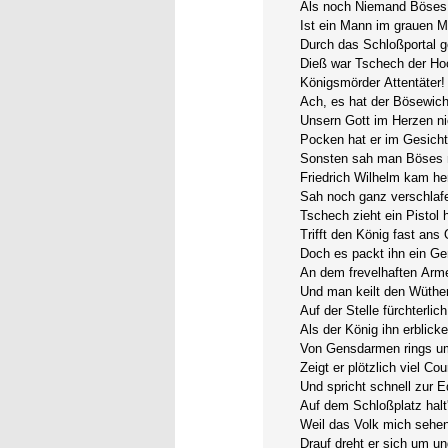
Als noch Niemand Böses
Ist ein Mann im grauen M
Durch das Schloßportal g
Dieß war Tschech der Hoc
Königsmörder Attentäter!
Ach, es hat der Bösewich
Unsern Gott im Herzen ni
Pocken hat er im Gesicht
Sonsten sah man Böses n
Friedrich Wilhelm kam he
Sah noch ganz verschlaf
Tschech zieht ein Pistol h
Trifft den König fast ans 
Doch es packt ihn ein G
An dem frevelhaften Arm
Und man keilt den Wüther
Auf der Stelle fürchterlich
Als der König ihn erblicke
Von Gensdarmen rings um
Zeigt er plötzlich viel Co
Und spricht schnell zur E
Auf dem Schloßplatz halt' 
Weil das Volk mich sehen 
Drauf dreht er sich um un