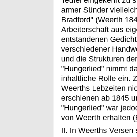
Teufel eingekehrt zu s
armer Sünder vielleich
Bradford" (Weerth 184
Arbeiterschaft aus e
entstandenen Gedichtz
verschiedener Handwer
und die Strukturen de
"Hungerlied" nimmt da
inhaltliche Rolle ein. 
Weerths Lebzeiten ni
erschienen ab 1845 un
"Hungerlied" war jedoc
von Weerth erhalten (
II. In Weerths Verse