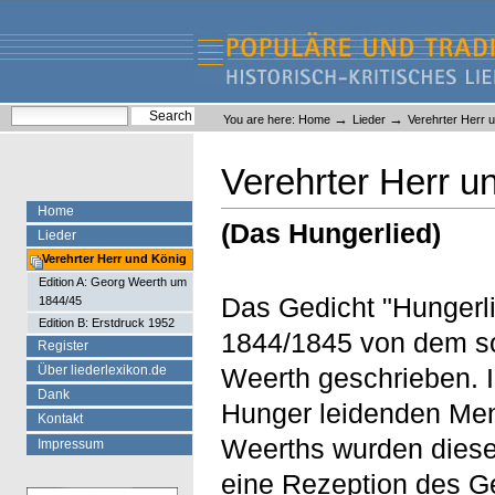
Skip
Skip
to
to
content.
navigation
Liederlexikon
Personal
Search Site
→
→
You are here:
Home
Lieder
Verehrter Herr 
tools
Advanced Search…
Verehrter Herr u
Home
(Das Hungerlied)
Lieder
Verehrter Herr und König
Edition A: Georg Weerth um
Das Gedicht "Hungerli
1844/45
Edition B: Erstdruck 1952
1844/1845 von dem soz
Register
Über liederlexikon.de
Weerth geschrieben. I
Dank
Hunger leidenden Men
Kontakt
Weerths wurden diese 
Impressum
eine Rezeption des Ge