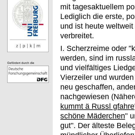
mit tagesaktuellem po
Lediglich die erste, po
und ist heute weltwei
verbreitet.
I. Scherzreime oder "
werden, sind im russl
Gefördert durch die
und vielfältiges Liedge
Vierzeiler und wurden
neu geschaffen, ander
nachgewiesen (Nähere
kummt ä Russl gfahre
schöne Mäderchen
" 
gut". Der älteste Bele
mündlicher Überliefe