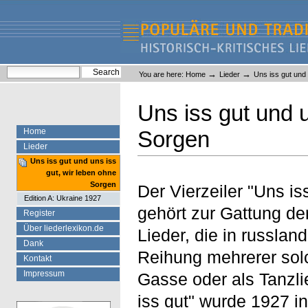
Skip
Skip
to
to
content.
navigation
Liederlexikon
Personal
Search Site
→
→
You are here:
Home
Lieder
Uns iss gut und 
tools
Advanced Search…
Uns iss gut und u
Home
Sorgen
Lieder
Uns iss gut und uns iss
gut, wir leben ohne
Sorgen
Der Vierzeiler "Uns is
Edition A: Ukraine 1927
gehört zur Gattung de
Register
Über liederlexikon.de
Lieder, die in russlan
Dank
Reihung mehrerer solc
Kontakt
Impressum
Gasse oder als Tanzl
iss gut" wurde 1927 i